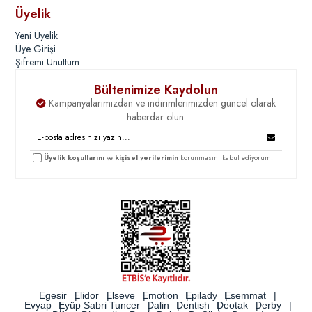
Üyelik
Siz de portföyünüzü zenginleştirmek, düzenli satış potansiyeli olan bir
ürün grubu ile gelirlerinizi artırmak istiyorsanız, toptan ağız bakım suyu
Yeni Üyelik
siparişlerinizi şimdi oluşturabilirsiniz.
Üye Girişi
Şifremi Unuttum
Bültenimize Kaydolun
Kampanyalarımızdan ve indirimlerimizden güncel olarak
haberdar olun.
Üyelik koşullarını
ve
kişisel verilerimin
korunmasını kabul ediyorum.
Egesir
Elidor
Elseve
Emotion
Epilady
Esemmat
Evyap
Eyüp Sabri Tuncer
Dalin
Dentish
Deotak
Derby