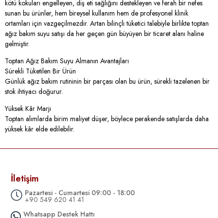
kötü kokuları engelleyen, diş eti sağlığını destekleyen ve ferah bir nefes
sunan bu ürünler, hem bireysel kullanım hem de profesyonel klinik
ortamları için vazgeçilmezdir. Artan bilinçli tüketici talebiyle birlikte toptan
ağız bakım suyu satışı da her geçen gün büyüyen bir ticaret alanı haline
gelmiştir.
Toptan Ağız Bakım Suyu Almanın Avantajları
Sürekli Tüketilen Bir Ürün
Günlük ağız bakım rutininin bir parçası olan bu ürün, sürekli tazelenen bir
stok ihtiyacı doğurur.
Yüksek Kâr Marjı
Toptan alımlarda birim maliyet düşer, böylece perakende satışlarda daha
yüksek kâr elde edilebilir.
Ürün Çeşitliliği
Alkollü, alkolsüz, beyazlatıcı etkili, bitkisel içerikli gibi birçok varyantla farklı
müşteri profillerine hitap edilebilir.
İletişim
Kurumsal Kullanım Alanları
Pazartesi - Cumartesi 09:00 - 18:00
Diş klinikleri, bakım evleri, oteller gibi kurumsal müşterilere yönelik büyük
+90 549 620 41 41
hacimli satışlar yapılabilir.
Whatsapp Destek Hattı