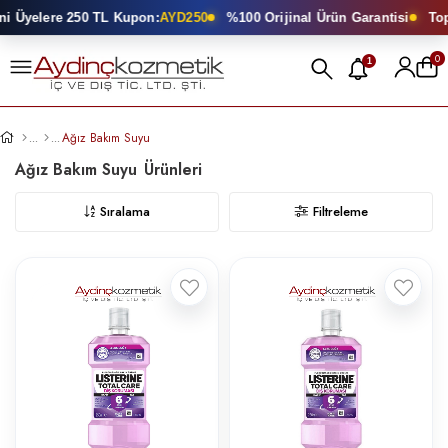
yelere 250 TL Kupon:
AYD250
%100 Orijinal Ürün Garantisi
Toptan 
0
1
Ağız Bakım Suyu
Ağız Bakım Suyu
Sıralama
Filtreleme