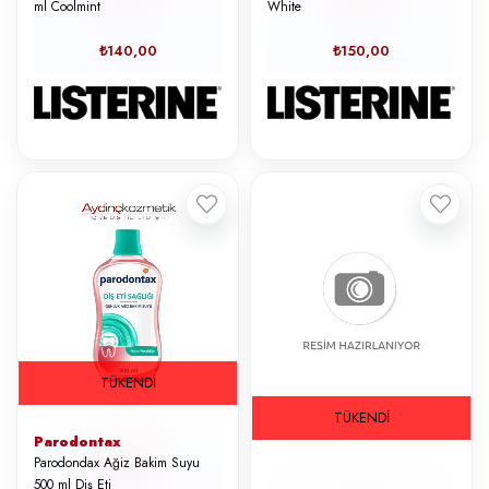
ml Coolmint
White
₺140,00
₺150,00
TÜKENDI
TÜKENDI
Parodontax
Parodondax Ağiz Bakim Suyu
500 ml Diş Eti