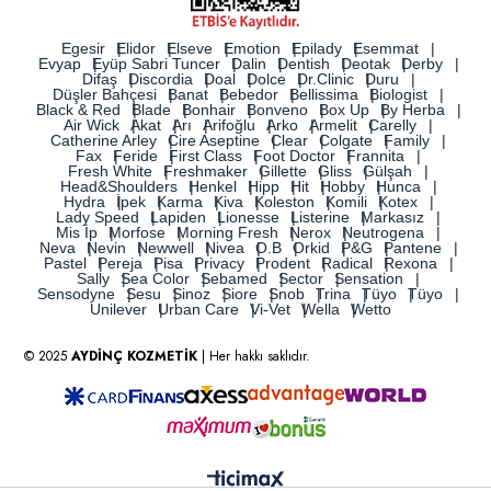
Egesir
Elidor
Elseve
Emotion
Epilady
Esemmat
Evyap
Eyüp Sabri Tuncer
Dalin
Dentish
Deotak
Derby
Difaş
Discordia
Doal
Dolce
Dr.Clinic
Duru
Düşler Bahçesi
Banat
Bebedor
Bellissima
Biologist
Black & Red
Blade
Bonhair
Bonveno
Box Up
By Herba
Air Wick
Akat
Arı
Arifoğlu
Arko
Armelit
Carelly
Catherine Arley
Cire Aseptine
Clear
Colgate
Family
Fax
Feride
First Class
Foot Doctor
Frannita
Fresh White
Freshmaker
Gillette
Gliss
Gülşah
Head&Shoulders
Henkel
Hipp
Hit
Hobby
Hunca
Hydra
İpek
Karma
Kiva
Koleston
Komili
Kotex
Lady Speed
Lapiden
Lionesse
Listerine
Markasız
Mis İp
Morfose
Morning Fresh
Nerox
Neutrogena
Neva
Nevin
Newwell
Nivea
O.B
Orkid
P&G
Pantene
Pastel
Pereja
Pisa
Privacy
Prodent
Radical
Rexona
Sally
Sea Color
Sebamed
Sector
Sensation
Sensodyne
Sesu
Sinoz
Siore
Snob
Trina
Tüyo
Tüyo
Unilever
Urban Care
Vi-Vet
Wella
Wetto
© 2025
AYDİNÇ KOZMETİK
| Her hakkı saklıdır.