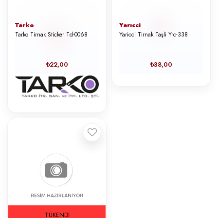
Tarko
Yarıcci
Tarko Tirnak Sticker Td-0068
Yaricci Tirnak Taşli Yrc-338
₺22,00
₺38,00
TÜKENDI