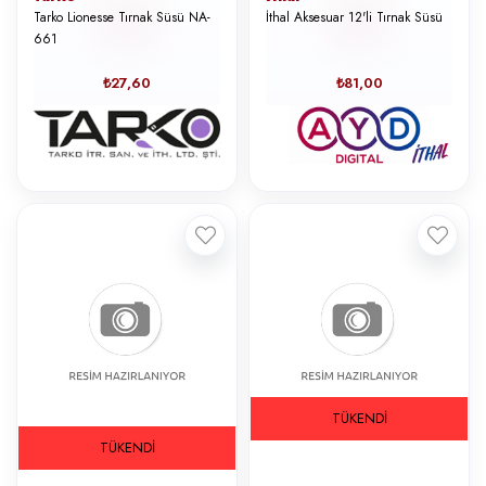
Tarko Lionesse Tırnak Süsü NA-
İthal Aksesuar 12'li Tırnak Süsü
661
₺27,60
₺81,00
TÜKENDI
TÜKENDI