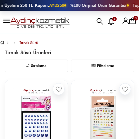
yelere 250 TL Kupon:
AYD250
%100 Orijinal Ürün Garantisi
Toptan
0
1
Tırnak Süsü
Tırnak Süsü
Sıralama
Filtreleme