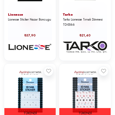
Lionesse
Tarko
Lionesse Sticker Nazar Boncugu
Tarko Lionesse Tırnak Dövmesi
TD-0066
₺37,90
₺21,40
TÜKENDI
TÜKENDI