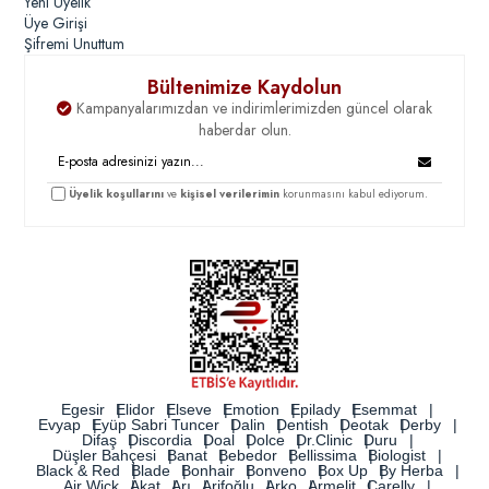
Yeni Üyelik
Üye Girişi
Şifremi Unuttum
Bültenimize Kaydolun
Kampanyalarımızdan ve indirimlerimizden güncel olarak
haberdar olun.
Üyelik koşullarını
ve
kişisel verilerimin
korunmasını kabul ediyorum.
Egesir
Elidor
Elseve
Emotion
Epilady
Esemmat
Evyap
Eyüp Sabri Tuncer
Dalin
Dentish
Deotak
Derby
Difaş
Discordia
Doal
Dolce
Dr.Clinic
Duru
Düşler Bahçesi
Banat
Bebedor
Bellissima
Biologist
Black & Red
Blade
Bonhair
Bonveno
Box Up
By Herba
Air Wick
Akat
Arı
Arifoğlu
Arko
Armelit
Carelly