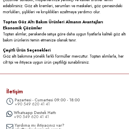
edebilirsiniz. Göz altı kremleri, serumları ve maskeleri, göz çevresindeki
morlukları, şişlikleri ve kırışıklıkları azaltmaya yardımcı olur.
Toptan Göz Altı Bakım Ürünleri Almanın Avantajları
Ekonomik Çözümler
Toptan alımlar, perakende satışa göre daha uygun fiyatlarla kaliteli göz altı
bakım ürünlerini temin etmenize olanak tanır.
Çeşitli Ürün Seçenekleri
Göz altı bakımına yönelik farklı formüller mevcuttur. Toptan alımlarla, her
cilt tipi ve ihtiyaca uygun ürün çeşitliliği sunabilirsiniz.
Göz Çevresi Sağlığına Katkı Sağlar
Göz altı bakım ürünleri, göz çevresindeki ince cildi nemlendirir, besler ve
şişlik ile morlukları azaltır. Bu sayede cilt daha genç ve dinlenmiş görünür.
İletişim
Sürekli Talep
Pazartesi - Cumartesi 09:00 - 18:00
Göz altı bakım ürünlerine olan talep her geçen gün artmaktadır. Bu
+90 549 620 41 41
nedenle, toptan alımlar yaparak yüksek talebi karşılayabilirsiniz.
Whatsapp Destek Hattı
Göz Altı Bakım Ürünlerinin Faydaları
+90 549 620 41 41
Göz Altı Kremi:
Cildin nem dengesini sağlar, ince çizgileri ve şişlikleri
Yardıma mı ihtiyacınız var?
azaltır.