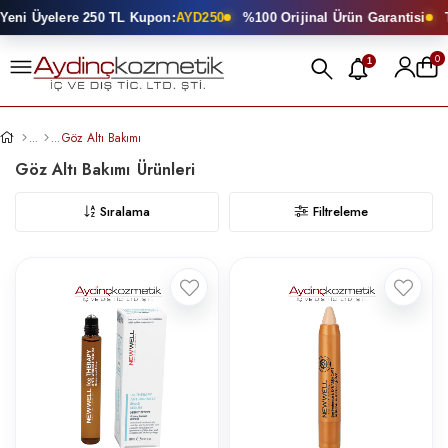
ni Üyelere 250 TL Kupon:
AYD250
%100 Orijinal Ürün Garantisi
To
0
1
Göz Altı Bakımı
Göz Altı Bakımı
Sıralama
Filtreleme