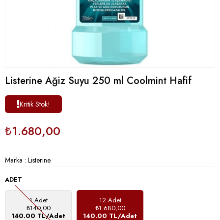
Listerine Ağiz Suyu 250 ml Coolmint Hafif
Kritik Stok!
₺1.680,00
Marka
:
Listerine
ADET
1 Adet
12 Adet
₺140,00
₺1.680,00
140.00 TL/Adet
140.00 TL/Adet