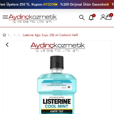
ni Üyelere 250 TL Kupon:
AYD250
%100 Orijinal Ürün Garantisi
Top
0
1
Listerine Ağiz Suyu 250 ml Coolmint Hafif