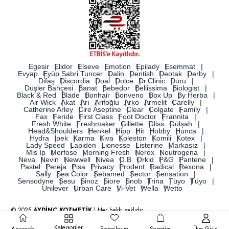
Egesir
Elidor
Elseve
Emotion
Epilady
Esemmat
Evyap
Eyüp Sabri Tuncer
Dalin
Dentish
Deotak
Derby
Difaş
Discordia
Doal
Dolce
Dr.Clinic
Duru
Düşler Bahçesi
Banat
Bebedor
Bellissima
Biologist
Black & Red
Blade
Bonhair
Bonveno
Box Up
By Herba
Air Wick
Akat
Arı
Arifoğlu
Arko
Armelit
Carelly
Catherine Arley
Cire Aseptine
Clear
Colgate
Family
Fax
Feride
First Class
Foot Doctor
Frannita
Fresh White
Freshmaker
Gillette
Gliss
Gülşah
Head&Shoulders
Henkel
Hipp
Hit
Hobby
Hunca
Hydra
İpek
Karma
Kiva
Koleston
Komili
Kotex
Lady Speed
Lapiden
Lionesse
Listerine
Markasız
Mis İp
Morfose
Morning Fresh
Nerox
Neutrogena
Neva
Nevin
Newwell
Nivea
O.B
Orkid
P&G
Pantene
Pastel
Pereja
Pisa
Privacy
Prodent
Radical
Rexona
Sally
Sea Color
Sebamed
Sector
Sensation
Sensodyne
Sesu
Sinoz
Siore
Snob
Trina
Tüyo
Tüyo
Unilever
Urban Care
Vi-Vet
Wella
Wetto
© 2025
AYDİNÇ KOZMETİK
| Her hakkı saklıdır.
Kategoriler