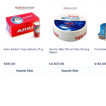
Arko Berber Tıraş Sabunu 75 g
Sector Wax 150 ml Ultra Strong
Freshmak
(Mavi)
₺591,00
₺3.837,60
₺144,00
Sepete Ekle
Sepete Ekle