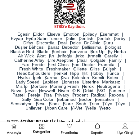
Egesir
Elidor
Elseve
Emotion
Epilady
Esemmat
Evyap
Eyüp Sabri Tuncer
Dalin
Dentish
Deotak
Derby
Difaş
Discordia
Doal
Dolce
Dr.Clinic
Duru
Düşler Bahçesi
Banat
Bebedor
Bellissima
Biologist
Black & Red
Blade
Bonhair
Bonveno
Box Up
By Herba
Air Wick
Akat
Arı
Arifoğlu
Arko
Armelit
Carelly
Catherine Arley
Cire Aseptine
Clear
Colgate
Family
Fax
Feride
First Class
Foot Doctor
Frannita
Fresh White
Freshmaker
Gillette
Gliss
Gülşah
Head&Shoulders
Henkel
Hipp
Hit
Hobby
Hunca
Hydra
İpek
Karma
Kiva
Koleston
Komili
Kotex
Lady Speed
Lapiden
Lionesse
Listerine
Markasız
Mis İp
Morfose
Morning Fresh
Nerox
Neutrogena
Neva
Nevin
Newwell
Nivea
O.B
Orkid
P&G
Pantene
Pastel
Pereja
Pisa
Privacy
Prodent
Radical
Rexona
Sally
Sea Color
Sebamed
Sector
Sensation
Sensodyne
Sesu
Sinoz
Siore
Snob
Trina
Tüyo
Tüyo
Unilever
Urban Care
Vi-Vet
Wella
Wetto
© 2025
AYDİNÇ KOZMETİK
| Her hakkı saklıdır.
Kategoriler
Anasayfa
Favorilerim
Sepetim
Üye Girişi