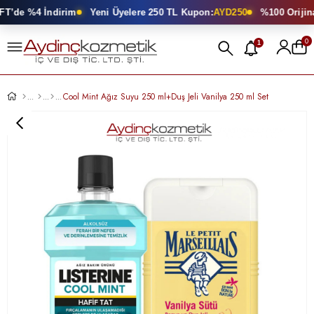
T’de %4 İndirim
Yeni Üyelere 250 TL Kupon:
AYD250
%100 Orijinal
0
1
Cool Mint Ağız Suyu 250 ml+Duş Jeli Vanilya 250 ml Set