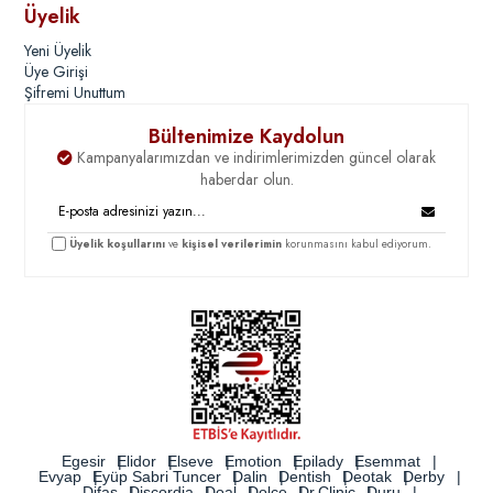
Üyelik
eczaneler için büyük alımlar, önemli bir tasarruf sağlar.
Yeni Üyelik
Toptan alımlar sayesinde
Vaseline
ürünlerinin her zaman elinizin altında
Üye Girişi
olmasını sağlayabilir, işinizin sürekliliğini artırabilirsiniz. Ayrıca, bu ürünler
Şifremi Unuttum
kullanıcılar tarafından yüksek talep gören, etkili ve güvenli ürünlerdir.
Bültenimize Kaydolun
Toptan
Vaseline
ürünlerini şimdi satın alarak, cilt bakımını bir adım öteye
Kampanyalarımızdan ve indirimlerimizden güncel olarak
taşıyabilirsiniz!
haberdar olun.
Üyelik koşullarını
ve
kişisel verilerimin
korunmasını kabul ediyorum.
Egesir
Elidor
Elseve
Emotion
Epilady
Esemmat
Evyap
Eyüp Sabri Tuncer
Dalin
Dentish
Deotak
Derby
Difaş
Discordia
Doal
Dolce
Dr.Clinic
Duru