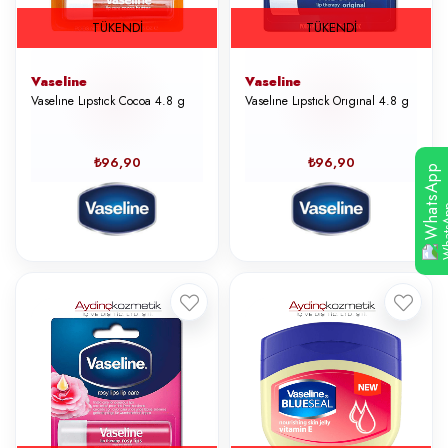
TÜKENDI
TÜKENDI
Vaseline
Vaseline
Vaselıne Lıpstıck Cocoa 4.8 g
Vaselıne Lıpstıck Orıgınal 4.8 g
₺96,90
₺96,90
WhatsApp