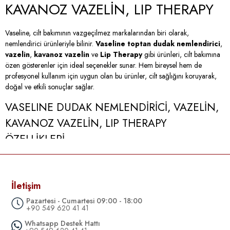
KAVANOZ VAZELİN, LIP THERAPY
Vaseline, cilt bakımının vazgeçilmez markalarından biri olarak,
nemlendirici ürünleriyle bilinir.
Vaseline toptan dudak nemlendirici
,
vazelin
,
kavanoz vazelin
ve
Lip Therapy
gibi ürünleri, cilt bakımına
özen gösterenler için ideal seçenekler sunar. Hem bireysel hem de
profesyonel kullanım için uygun olan bu ürünler, cilt sağlığını koruyarak,
doğal ve etkili sonuçlar sağlar.
VASELINE DUDAK NEMLENDİRİCİ, VAZELİN,
KAVANOZ VAZELİN, LIP THERAPY
ÖZELLİKLERİ
Dudak Nemlendirici:
Vaseline dudak nemlendirici, kuru ve çatlamış dudaklar için hızlı ve etkili
çözüm sunar. Özellikle soğuk hava koşullarında dudakları korur,
İletişim
nemlendirir ve yumuşak bir dokunuş bırakır. Pratik kullanımı ile her an
Pazartesi - Cumartesi 09:00 - 18:00
yanınızda taşıyabileceğiniz bir üründür.
+90 549 620 41 41
Vazelin:
Whatsapp Destek Hattı