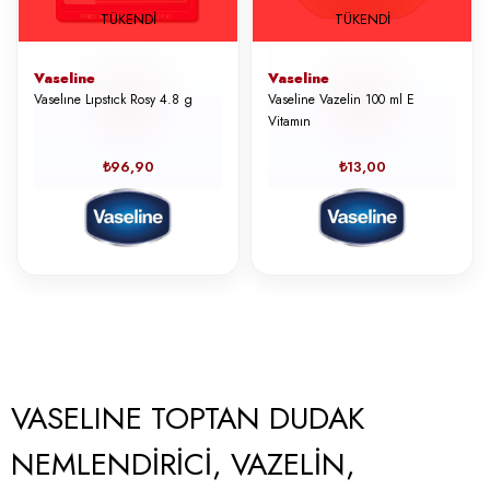
TÜKENDI
TÜKENDI
Vaseline
Vaseline
Vaselıne Lıpstıck Rosy 4.8 g
Vaseline Vazelin 100 ml E
Vitamın
₺96,90
₺13,00
VASELINE TOPTAN DUDAK
NEMLENDİRİCİ, VAZELİN,