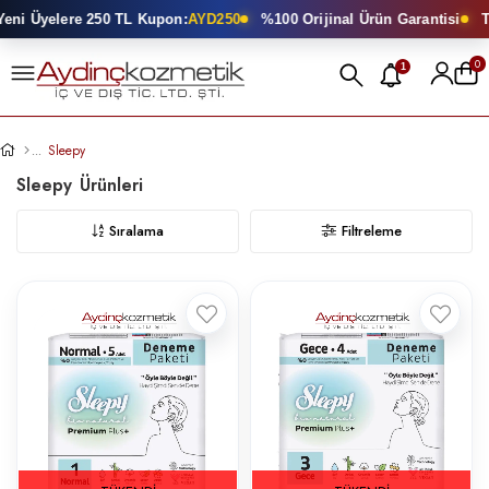
ni Üyelere 250 TL Kupon:
AYD250
%100 Orijinal Ürün Garantisi
To
0
1
Sleepy
Sleepy
Sıralama
Filtreleme