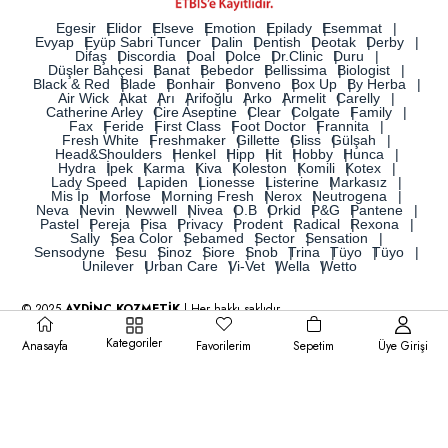
Egesir
Elidor
Elseve
Emotion
Epilady
Esemmat
Evyap
Eyüp Sabri Tuncer
Dalin
Dentish
Deotak
Derby
Difaş
Discordia
Doal
Dolce
Dr.Clinic
Duru
Düşler Bahçesi
Banat
Bebedor
Bellissima
Biologist
Black & Red
Blade
Bonhair
Bonveno
Box Up
By Herba
Air Wick
Akat
Arı
Arifoğlu
Arko
Armelit
Carelly
Catherine Arley
Cire Aseptine
Clear
Colgate
Family
Fax
Feride
First Class
Foot Doctor
Frannita
Fresh White
Freshmaker
Gillette
Gliss
Gülşah
Head&Shoulders
Henkel
Hipp
Hit
Hobby
Hunca
Hydra
İpek
Karma
Kiva
Koleston
Komili
Kotex
Lady Speed
Lapiden
Lionesse
Listerine
Markasız
Mis İp
Morfose
Morning Fresh
Nerox
Neutrogena
Neva
Nevin
Newwell
Nivea
O.B
Orkid
P&G
Pantene
Pastel
Pereja
Pisa
Privacy
Prodent
Radical
Rexona
Sally
Sea Color
Sebamed
Sector
Sensation
Sensodyne
Sesu
Sinoz
Siore
Snob
Trina
Tüyo
Tüyo
Unilever
Urban Care
Vi-Vet
Wella
Wetto
© 2025
AYDİNÇ KOZMETİK
| Her hakkı saklıdır.
Kategoriler
Anasayfa
Favorilerim
Sepetim
Üye Girişi