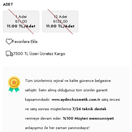
ADET
1 Adet
12 Adet
₺11,00
₺132,00
11.00 TL/Adet
11.00 TL/Adet
Favorilere Ekle
7500 TL Üzeri Ücretsiz Kargo
Tüm ürünlerimiz orjinal ve kalite güvence belgesine
sahiptir. Satın almış olduğunuz tüm ürünler garanti
kapsamındadır.
www.aydinckozmetik.com.tr
satış öncesi
ve satış sonrası müşterilerine
7/24 teknik destek
vermeye devam eder.
%100 Müşteri memnunniyeti
anlayışımız ile her zaman yanınızdayız!