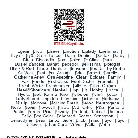
Egesir
Elidor
Elseve
Emotion
Epilady
Esemmat
Evyap
Eyüp Sabri Tuncer
Dalin
Dentish
Deotak
Derby
Difaş
Discordia
Doal
Dolce
Dr.Clinic
Duru
Düşler Bahçesi
Banat
Bebedor
Bellissima
Biologist
Black & Red
Blade
Bonhair
Bonveno
Box Up
By Herba
Air Wick
Akat
Arı
Arifoğlu
Arko
Armelit
Carelly
Catherine Arley
Cire Aseptine
Clear
Colgate
Family
Fax
Feride
First Class
Foot Doctor
Frannita
Fresh White
Freshmaker
Gillette
Gliss
Gülşah
Head&Shoulders
Henkel
Hipp
Hit
Hobby
Hunca
Hydra
İpek
Karma
Kiva
Koleston
Komili
Kotex
Lady Speed
Lapiden
Lionesse
Listerine
Markasız
Mis İp
Morfose
Morning Fresh
Nerox
Neutrogena
Neva
Nevin
Newwell
Nivea
O.B
Orkid
P&G
Pantene
Pastel
Pereja
Pisa
Privacy
Prodent
Radical
Rexona
Sally
Sea Color
Sebamed
Sector
Sensation
Sensodyne
Sesu
Sinoz
Siore
Snob
Trina
Tüyo
Tüyo
Unilever
Urban Care
Vi-Vet
Wella
Wetto
© 2025
AYDİNÇ KOZMETİK
| Her hakkı saklıdır.