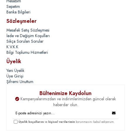
Hesabım
Sepetim
Banka Bilgileri
Sözleşmeler
Mesafeli Satış Sözleşmesi
İade ve Değişim Koşulları
Sıkça Sorulan Sorular
K.V.K.K
Bilgi Toplumu Hizmetleri
Üyelik
Yeni Üyelik
Üye Girişi
Şifremi Unuttum
Bültenimize Kaydolun
Kampanyalarımızdan ve indirimlerimizden güncel olarak
haberdar olun.
Üyelik koşullarını
ve
kişisel verilerimin
korunmasını kabul ediyorum.