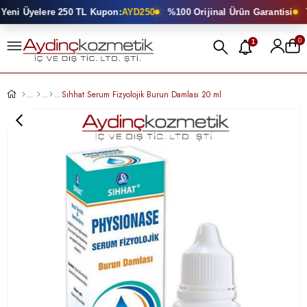
eni Üyelere 250 TL Kupon:
AYD250
%100 Orijinal Ürün Garantisi
T
0
1
Sıhhat Serum Fizyolojik Burun Damlası 20 ml