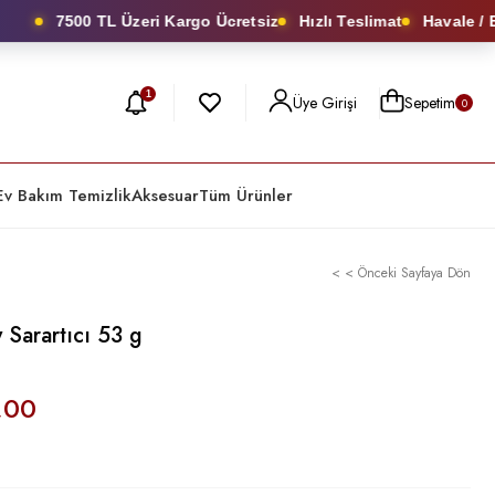
7500 TL Üzeri Kargo Ücretsiz
Hızlı Teslimat
Havale / EF
1
Üye Girişi
Sepetim
0
Ev Bakım Temizlik
Aksesuar
Tüm Ürünler
< < Önceki Sayfaya Dön
 Sarartıcı 53 g
,00