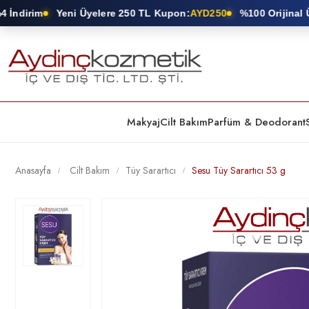
ndirim
Yeni Üyelere 250 TL Kupon:
AYD250
%100 Orijinal Ürü
Makyaj
Cilt Bakım
Parfüm & Deodorant
Anasayfa
Cilt Bakım
Tüy Sarartıcı
Sesu Tüy Sarartıcı 53 g