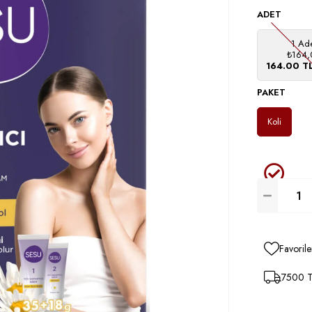
ADET
1 Ad
₺164,
164.00 T
PAKET
Koli
Favorile
7500 TL