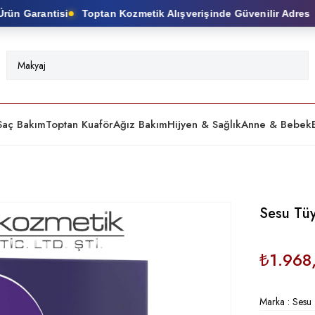
n Garantisi
Toptan Kozmetik Alışverişinde Güvenilir Adres
Saç Bakım
Toptan Kuaför
Ağız Bakım
Hijyen & Sağlık
Anne & Bebek
Sesu Tüy
₺1.968
Marka
:
Sesu