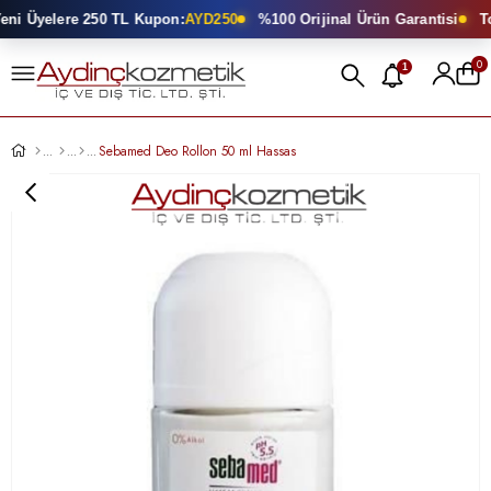
i Üyelere 250 TL Kupon:
AYD250
%100 Orijinal Ürün Garantisi
Top
0
1
Sebamed Deo Rollon 50 ml Hassas