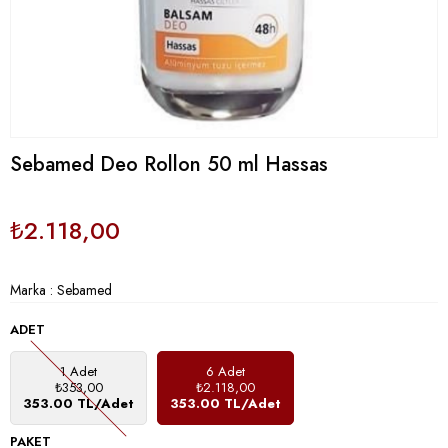
Sebamed Deo Rollon 50 ml Hassas
₺2.118,00
Marka
:
Sebamed
ADET
1 Adet
6 Adet
₺353,00
₺2.118,00
353.00 TL/Adet
353.00 TL/Adet
PAKET