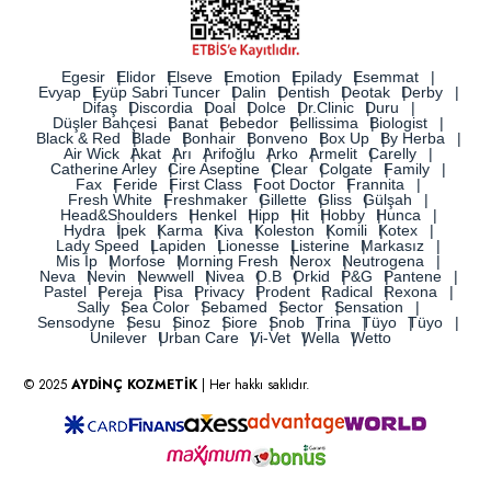
Egesir
Elidor
Elseve
Emotion
Epilady
Esemmat
Evyap
Eyüp Sabri Tuncer
Dalin
Dentish
Deotak
Derby
Difaş
Discordia
Doal
Dolce
Dr.Clinic
Duru
Düşler Bahçesi
Banat
Bebedor
Bellissima
Biologist
Black & Red
Blade
Bonhair
Bonveno
Box Up
By Herba
Air Wick
Akat
Arı
Arifoğlu
Arko
Armelit
Carelly
Catherine Arley
Cire Aseptine
Clear
Colgate
Family
Fax
Feride
First Class
Foot Doctor
Frannita
Fresh White
Freshmaker
Gillette
Gliss
Gülşah
Head&Shoulders
Henkel
Hipp
Hit
Hobby
Hunca
Hydra
İpek
Karma
Kiva
Koleston
Komili
Kotex
Lady Speed
Lapiden
Lionesse
Listerine
Markasız
Mis İp
Morfose
Morning Fresh
Nerox
Neutrogena
Neva
Nevin
Newwell
Nivea
O.B
Orkid
P&G
Pantene
Pastel
Pereja
Pisa
Privacy
Prodent
Radical
Rexona
Sally
Sea Color
Sebamed
Sector
Sensation
Sensodyne
Sesu
Sinoz
Siore
Snob
Trina
Tüyo
Tüyo
Unilever
Urban Care
Vi-Vet
Wella
Wetto
© 2025
AYDİNÇ KOZMETİK
| Her hakkı saklıdır.