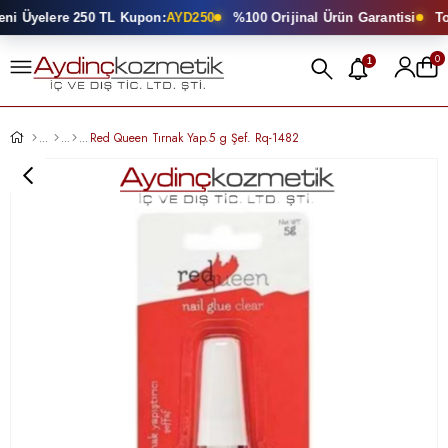
i Üyelere 250 TL Kupon:
AYD250
%100 Orijinal Ürün Garantisi
Top
0
1
Red Queen Tırnak Yap.5 g Şef. Rq-1482