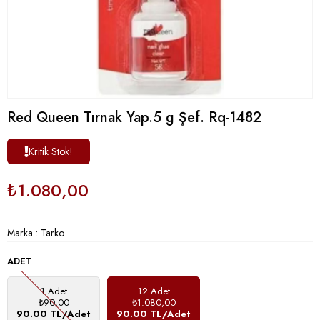
Red Queen Tırnak Yap.5 g Şef. Rq-1482
Kritik Stok!
₺1.080,00
Marka
:
Tarko
ADET
1 Adet
12 Adet
₺90,00
₺1.080,00
90.00 TL/Adet
90.00 TL/Adet