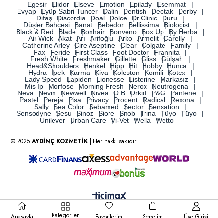
Egesir
Elidor
Elseve
Emotion
Epilady
Esemmat
Evyap
Eyüp Sabri Tuncer
Dalin
Dentish
Deotak
Derby
Difaş
Discordia
Doal
Dolce
Dr.Clinic
Duru
Düşler Bahçesi
Banat
Bebedor
Bellissima
Biologist
Black & Red
Blade
Bonhair
Bonveno
Box Up
By Herba
Air Wick
Akat
Arı
Arifoğlu
Arko
Armelit
Carelly
Catherine Arley
Cire Aseptine
Clear
Colgate
Family
Fax
Feride
First Class
Foot Doctor
Frannita
Fresh White
Freshmaker
Gillette
Gliss
Gülşah
Head&Shoulders
Henkel
Hipp
Hit
Hobby
Hunca
Hydra
İpek
Karma
Kiva
Koleston
Komili
Kotex
Lady Speed
Lapiden
Lionesse
Listerine
Markasız
Mis İp
Morfose
Morning Fresh
Nerox
Neutrogena
Neva
Nevin
Newwell
Nivea
O.B
Orkid
P&G
Pantene
Pastel
Pereja
Pisa
Privacy
Prodent
Radical
Rexona
Sally
Sea Color
Sebamed
Sector
Sensation
Sensodyne
Sesu
Sinoz
Siore
Snob
Trina
Tüyo
Tüyo
Unilever
Urban Care
Vi-Vet
Wella
Wetto
© 2025
AYDİNÇ KOZMETİK
| Her hakkı saklıdır.
Kategoriler
Anasayfa
Favorilerim
Sepetim
Üye Girişi