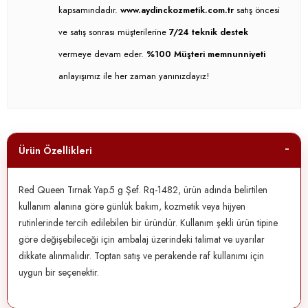
kapsamındadır.
www.aydinckozmetik.com.tr
satış öncesi
ve satış sonrası müşterilerine
7/24 teknik destek
vermeye devam eder.
%100 Müşteri memnunniyeti
anlayışımız ile her zaman yanınızdayız!
Ürün Özellikleri
Red Queen Tırnak Yap.5 g Şef. Rq-1482, ürün adında belirtilen
kullanım alanına göre günlük bakım, kozmetik veya hijyen
rutinlerinde tercih edilebilen bir üründür. Kullanım şekli ürün tipine
göre değişebileceği için ambalaj üzerindeki talimat ve uyarılar
dikkate alınmalıdır. Toptan satış ve perakende raf kullanımı için
uygun bir seçenektir.