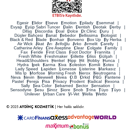
Egesir
Elidor
Elseve
Emotion
Epilady
Esemmat
Evyap
Eyüp Sabri Tuncer
Dalin
Dentish
Deotak
Derby
Difaş
Discordia
Doal
Dolce
Dr.Clinic
Duru
Düşler Bahçesi
Banat
Bebedor
Bellissima
Biologist
Black & Red
Blade
Bonhair
Bonveno
Box Up
By Herba
Air Wick
Akat
Arı
Arifoğlu
Arko
Armelit
Carelly
Catherine Arley
Cire Aseptine
Clear
Colgate
Family
Fax
Feride
First Class
Foot Doctor
Frannita
Fresh White
Freshmaker
Gillette
Gliss
Gülşah
Head&Shoulders
Henkel
Hipp
Hit
Hobby
Hunca
Hydra
İpek
Karma
Kiva
Koleston
Komili
Kotex
Lady Speed
Lapiden
Lionesse
Listerine
Markasız
Mis İp
Morfose
Morning Fresh
Nerox
Neutrogena
Neva
Nevin
Newwell
Nivea
O.B
Orkid
P&G
Pantene
Pastel
Pereja
Pisa
Privacy
Prodent
Radical
Rexona
Sally
Sea Color
Sebamed
Sector
Sensation
Sensodyne
Sesu
Sinoz
Siore
Snob
Trina
Tüyo
Tüyo
Unilever
Urban Care
Vi-Vet
Wella
Wetto
© 2025
AYDİNÇ KOZMETİK
| Her hakkı saklıdır.