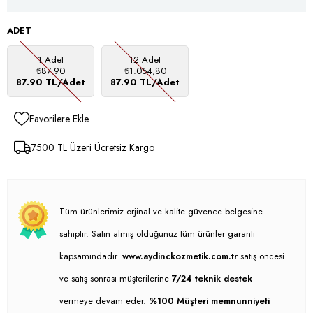
ADET
1 Adet
12 Adet
₺87,90
₺1.054,80
87.90 TL/Adet
87.90 TL/Adet
Favorilere Ekle
7500 TL Üzeri Ücretsiz Kargo
Tüm ürünlerimiz orjinal ve kalite güvence belgesine
sahiptir. Satın almış olduğunuz tüm ürünler garanti
kapsamındadır.
www.aydinckozmetik.com.tr
satış öncesi
ve satış sonrası müşterilerine
7/24 teknik destek
vermeye devam eder.
%100 Müşteri memnunniyeti