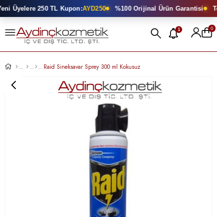
ni Üyelere 250 TL Kupon:
AYD250
%100 Orijinal Ürün Garantisi
Top
0
1
Raid Sineksavar Sprey 300 ml Kokusuz