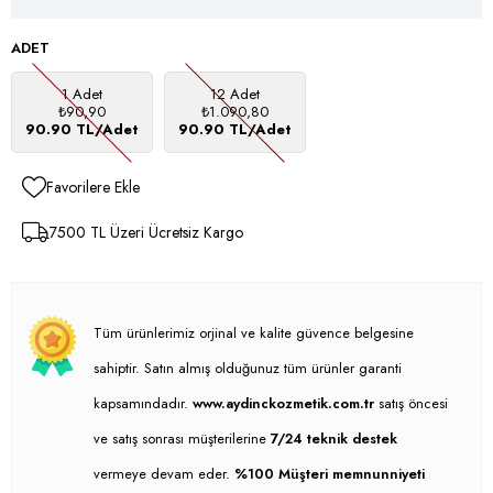
ADET
1 Adet
12 Adet
₺90,90
₺1.090,80
90.90 TL/Adet
90.90 TL/Adet
Favorilere Ekle
7500 TL Üzeri Ücretsiz Kargo
Tüm ürünlerimiz orjinal ve kalite güvence belgesine
sahiptir. Satın almış olduğunuz tüm ürünler garanti
kapsamındadır.
www.aydinckozmetik.com.tr
satış öncesi
ve satış sonrası müşterilerine
7/24 teknik destek
vermeye devam eder.
%100 Müşteri memnunniyeti