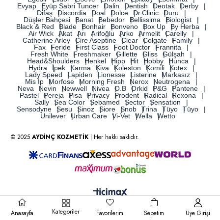
Evyap
Eyüp Sabri Tuncer
Dalin
Dentish
Deotak
Derby
Difaş
Discordia
Doal
Dolce
Dr.Clinic
Duru
Düşler Bahçesi
Banat
Bebedor
Bellissima
Biologist
Black & Red
Blade
Bonhair
Bonveno
Box Up
By Herba
Air Wick
Akat
Arı
Arifoğlu
Arko
Armelit
Carelly
Catherine Arley
Cire Aseptine
Clear
Colgate
Family
Fax
Feride
First Class
Foot Doctor
Frannita
Fresh White
Freshmaker
Gillette
Gliss
Gülşah
Head&Shoulders
Henkel
Hipp
Hit
Hobby
Hunca
Hydra
İpek
Karma
Kiva
Koleston
Komili
Kotex
Lady Speed
Lapiden
Lionesse
Listerine
Markasız
Mis İp
Morfose
Morning Fresh
Nerox
Neutrogena
Neva
Nevin
Newwell
Nivea
O.B
Orkid
P&G
Pantene
Pastel
Pereja
Pisa
Privacy
Prodent
Radical
Rexona
Sally
Sea Color
Sebamed
Sector
Sensation
Sensodyne
Sesu
Sinoz
Siore
Snob
Trina
Tüyo
Tüyo
Unilever
Urban Care
Vi-Vet
Wella
Wetto
© 2025
AYDİNÇ KOZMETİK
| Her hakkı saklıdır.
Kategoriler
Anasayfa
Favorilerim
Sepetim
Üye Girişi