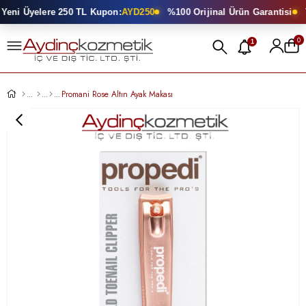
eni Üyelere 250 TL Kupon:
AYD250
%100 Orijinal Ürün Garantisi
T
0
1
Promani Rose Altın Ayak Makası