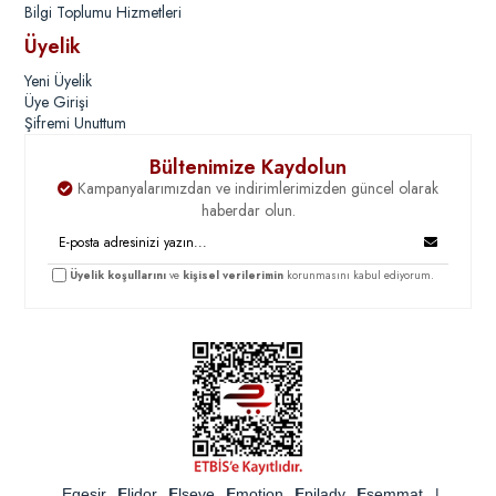
Bilgi Toplumu Hizmetleri
Üyelik
Yeni Üyelik
Üye Girişi
Şifremi Unuttum
Bültenimize Kaydolun
Kampanyalarımızdan ve indirimlerimizden güncel olarak
haberdar olun.
Üyelik koşullarını
ve
kişisel verilerimin
korunmasını kabul ediyorum.
Egesir
Elidor
Elseve
Emotion
Epilady
Esemmat