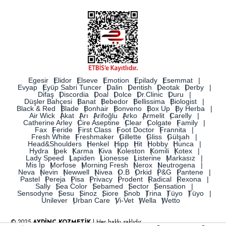
Egesir
Elidor
Elseve
Emotion
Epilady
Esemmat
Evyap
Eyüp Sabri Tuncer
Dalin
Dentish
Deotak
Derby
Difaş
Discordia
Doal
Dolce
Dr.Clinic
Duru
Düşler Bahçesi
Banat
Bebedor
Bellissima
Biologist
Black & Red
Blade
Bonhair
Bonveno
Box Up
By Herba
Air Wick
Akat
Arı
Arifoğlu
Arko
Armelit
Carelly
Catherine Arley
Cire Aseptine
Clear
Colgate
Family
Fax
Feride
First Class
Foot Doctor
Frannita
Fresh White
Freshmaker
Gillette
Gliss
Gülşah
Head&Shoulders
Henkel
Hipp
Hit
Hobby
Hunca
Hydra
İpek
Karma
Kiva
Koleston
Komili
Kotex
Lady Speed
Lapiden
Lionesse
Listerine
Markasız
Mis İp
Morfose
Morning Fresh
Nerox
Neutrogena
Neva
Nevin
Newwell
Nivea
O.B
Orkid
P&G
Pantene
Pastel
Pereja
Pisa
Privacy
Prodent
Radical
Rexona
Sally
Sea Color
Sebamed
Sector
Sensation
Sensodyne
Sesu
Sinoz
Siore
Snob
Trina
Tüyo
Tüyo
Unilever
Urban Care
Vi-Vet
Wella
Wetto
© 2025
AYDİNÇ KOZMETİK
| Her hakkı saklıdır.