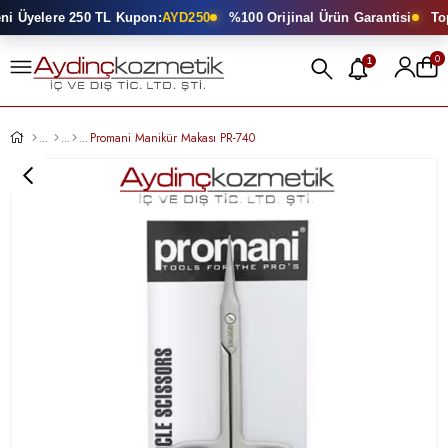
i Üyelere 250 TL Kupon:
AYD250
%100 Orijinal Ürün Garantisi
Topt
0
1
Promani Manikür Makası PR-740