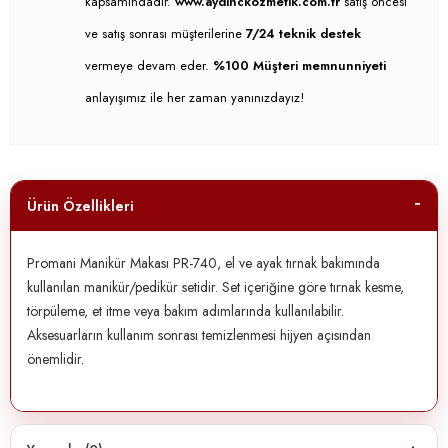
kapsamındadır.
www.aydinckozmetik.com.tr
satış öncesi
ve satış sonrası müşterilerine
7/24 teknik destek
vermeye devam eder.
%100 Müşteri memnunniyeti
anlayışımız ile her zaman yanınızdayız!
Ürün Özellikleri
Promani Manikür Makası PR-740, el ve ayak tırnak bakımında
kullanılan manikür/pedikür setidir. Set içeriğine göre tırnak kesme,
törpüleme, et itme veya bakım adımlarında kullanılabilir.
Aksesuarların kullanım sonrası temizlenmesi hijyen açısından
önemlidir.