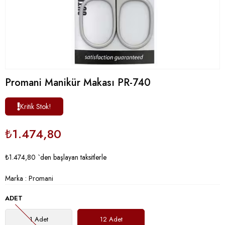
Promani Manikür Makası PR-740
Kritik Stok!
₺1.474,80
₺1.474,80
`den başlayan taksitlerle
Marka
:
Promani
ADET
1 Adet
12 Adet