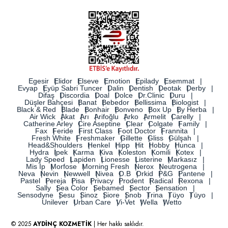
Egesir
Elidor
Elseve
Emotion
Epilady
Esemmat
Evyap
Eyüp Sabri Tuncer
Dalin
Dentish
Deotak
Derby
Difaş
Discordia
Doal
Dolce
Dr.Clinic
Duru
Düşler Bahçesi
Banat
Bebedor
Bellissima
Biologist
Black & Red
Blade
Bonhair
Bonveno
Box Up
By Herba
Air Wick
Akat
Arı
Arifoğlu
Arko
Armelit
Carelly
Catherine Arley
Cire Aseptine
Clear
Colgate
Family
Fax
Feride
First Class
Foot Doctor
Frannita
Fresh White
Freshmaker
Gillette
Gliss
Gülşah
Head&Shoulders
Henkel
Hipp
Hit
Hobby
Hunca
Hydra
İpek
Karma
Kiva
Koleston
Komili
Kotex
Lady Speed
Lapiden
Lionesse
Listerine
Markasız
Mis İp
Morfose
Morning Fresh
Nerox
Neutrogena
Neva
Nevin
Newwell
Nivea
O.B
Orkid
P&G
Pantene
Pastel
Pereja
Pisa
Privacy
Prodent
Radical
Rexona
Sally
Sea Color
Sebamed
Sector
Sensation
Sensodyne
Sesu
Sinoz
Siore
Snob
Trina
Tüyo
Tüyo
Unilever
Urban Care
Vi-Vet
Wella
Wetto
© 2025
AYDİNÇ KOZMETİK
| Her hakkı saklıdır.