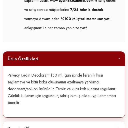
kapsamındadır.
www.aydinckozmetik.com.tr
satış öncesi
ve satış sonrası müşterilerine
7/24 teknik destek
vermeye devam eder.
%100 Müşteri memnunniyeti
anlayışımız ile her zaman yanınızdayız!
Ürün Özellikleri
Privacy Kadın Deodorant 150 ml, gün içinde ferahlık hissi
sağlamaya ve kötü koku oluşumunu azaltmaya yardımcı
deodorant/roll-on ürünüdür. Temiz ve kuru koltuk altına uygulanır.
Günlük kullanım için uygundur; tahriş olmuş cilde uygulanmaması
önerilir.