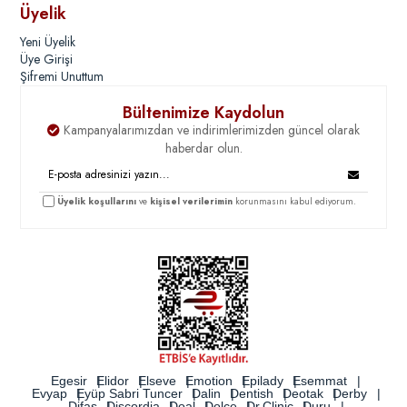
Üyelik
Yeni Üyelik
Üye Girişi
Şifremi Unuttum
Bültenimize Kaydolun
Kampanyalarımızdan ve indirimlerimizden güncel olarak
haberdar olun.
Üyelik koşullarını
ve
kişisel verilerimin
korunmasını kabul ediyorum.
Egesir
Elidor
Elseve
Emotion
Epilady
Esemmat
Evyap
Eyüp Sabri Tuncer
Dalin
Dentish
Deotak
Derby
Difaş
Discordia
Doal
Dolce
Dr.Clinic
Duru