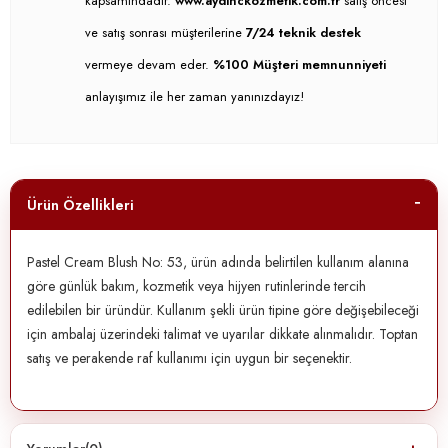
kapsamındadır.
www.aydinckozmetik.com.tr
satış öncesi
ve satış sonrası müşterilerine
7/24 teknik destek
vermeye devam eder.
%100 Müşteri memnunniyeti
anlayışımız ile her zaman yanınızdayız!
Ürün Özellikleri
Pastel Cream Blush No: 53, ürün adında belirtilen kullanım alanına
göre günlük bakım, kozmetik veya hijyen rutinlerinde tercih
edilebilen bir üründür. Kullanım şekli ürün tipine göre değişebileceği
için ambalaj üzerindeki talimat ve uyarılar dikkate alınmalıdır. Toptan
satış ve perakende raf kullanımı için uygun bir seçenektir.