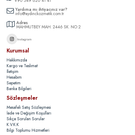
+90 549 620 41 41
Yardıma mı ihtiyacınız var?
info@aydinckozmetik.com.tr
Adres
MAHMUTBEY MAH. 2446 SK. NO:2
Instagram
Kurumsal
Hakkımızda
Kargo ve Teslimat
İletişim
Hesabım
Sepetim
Banka Bilgileri
Sözleşmeler
Mesafeli Satış Sözleşmesi
İade ve Değişim Koşulları
Sıkça Sorulan Sorular
K.V.K.K
Bilgi Toplumu Hizmetleri