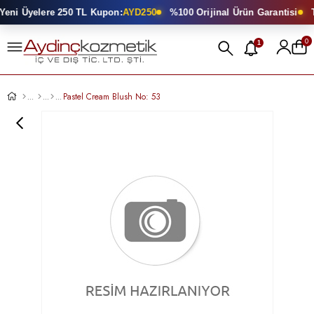
eni Üyelere 250 TL Kupon:
AYD250
%100 Orijinal Ürün Garantisi
T
0
1
Pastel Cream Blush No: 53