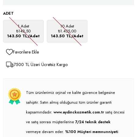
ADET
1 Adet
10 Adet
₺143,50
₺1.435,00
143.50 TL/Adet
143.50 TL/Adet
Favorilere Ekle
7500 TL Üzeri Ücretsiz Kargo
Tüm ürünlerimiz orjinal ve kalite güvence belgesine
sahiptir. Satın almış olduğunuz tüm ürünler garanti
kapsamındadır.
www.aydinckozmetik.com.tr
satış öncesi
ve satış sonrası müşterilerine
7/24 teknik destek
vermeye devam eder.
%100 Müşteri memnunniyeti