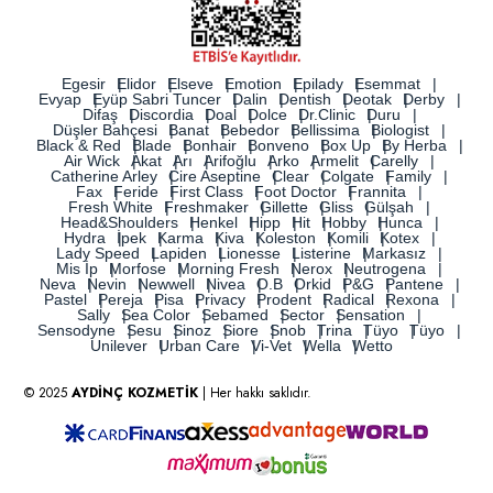
Egesir
Elidor
Elseve
Emotion
Epilady
Esemmat
Evyap
Eyüp Sabri Tuncer
Dalin
Dentish
Deotak
Derby
Difaş
Discordia
Doal
Dolce
Dr.Clinic
Duru
Düşler Bahçesi
Banat
Bebedor
Bellissima
Biologist
Black & Red
Blade
Bonhair
Bonveno
Box Up
By Herba
Air Wick
Akat
Arı
Arifoğlu
Arko
Armelit
Carelly
Catherine Arley
Cire Aseptine
Clear
Colgate
Family
Fax
Feride
First Class
Foot Doctor
Frannita
Fresh White
Freshmaker
Gillette
Gliss
Gülşah
Head&Shoulders
Henkel
Hipp
Hit
Hobby
Hunca
Hydra
İpek
Karma
Kiva
Koleston
Komili
Kotex
Lady Speed
Lapiden
Lionesse
Listerine
Markasız
Mis İp
Morfose
Morning Fresh
Nerox
Neutrogena
Neva
Nevin
Newwell
Nivea
O.B
Orkid
P&G
Pantene
Pastel
Pereja
Pisa
Privacy
Prodent
Radical
Rexona
Sally
Sea Color
Sebamed
Sector
Sensation
Sensodyne
Sesu
Sinoz
Siore
Snob
Trina
Tüyo
Tüyo
Unilever
Urban Care
Vi-Vet
Wella
Wetto
© 2025
AYDİNÇ KOZMETİK
| Her hakkı saklıdır.