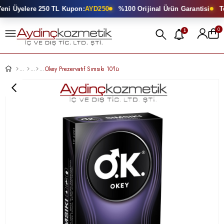
i Üyelere 250 TL Kupon:
AYD250
%100 Orijinal Ürün Garantisi
Top
0
1
Okey Prezervatıf Sımsıkı 10'lü