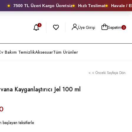
7500 TL Üzeri Kargo Ücretsiz
Hızlı Teslimat
Havale / EFT’
1
Üye Girişi
Sepetim
0
Ev Bakım Temizlik
Aksesuar
Tüm Ürünler
< < Önceki Sayfaya Dön
vana Kayganlaştırıcı Jel 100 ml
0
 başlayan taksitlerle