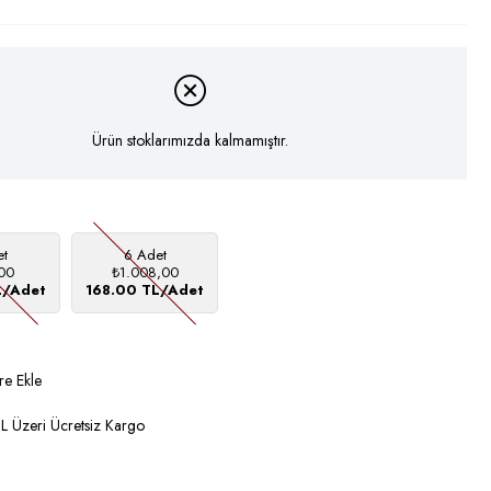
Ürün stoklarımızda kalmamıştır.
et
6 Adet
00
₺1.008,00
L/Adet
168.00 TL/Adet
re Ekle
 Üzeri Ücretsiz Kargo