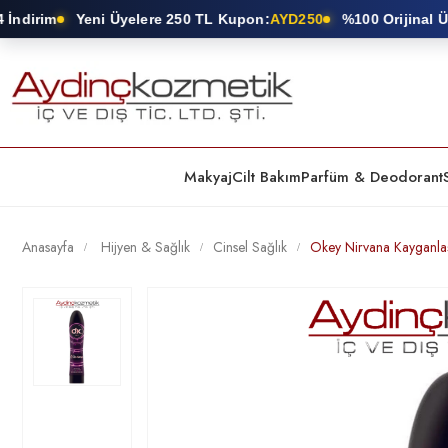
dirim
Yeni Üyelere 250 TL Kupon:
AYD250
%100 Orijinal Ürün
Makyaj
Cilt Bakım
Parfüm & Deodorant
Anasayfa
Hijyen & Sağlık
Cinsel Sağlık
Okey Nirvana Kayganlaşt