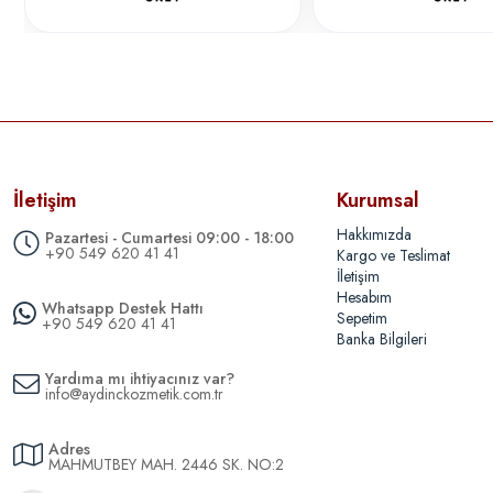
İletişim
Kurumsal
Hakkımızda
Pazartesi - Cumartesi 09:00 - 18:00
+90 549 620 41 41
Kargo ve Teslimat
İletişim
Hesabım
Whatsapp Destek Hattı
Sepetim
+90 549 620 41 41
Banka Bilgileri
Yardıma mı ihtiyacınız var?
info@aydinckozmetik.com.tr
Adres
MAHMUTBEY MAH. 2446 SK. NO:2