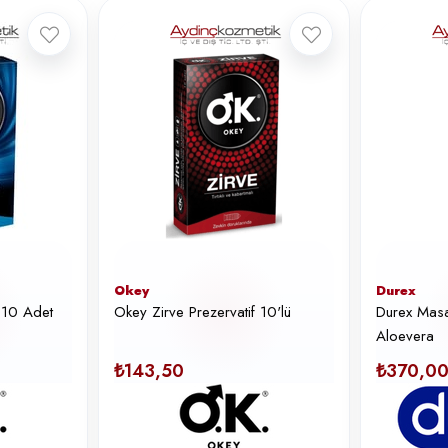
Okey
Durex
f 10 Adet
Okey Zirve Prezervatif 10'lü
Durex Masa
Aloevera
₺143,50
₺370,0