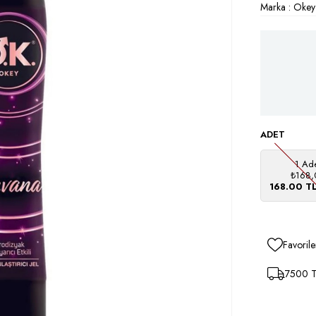
Marka
:
Okey
ADET
1 Ad
₺168,
168.00 T
Favorile
7500 TL