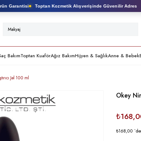
 Garantisi
Toptan Kozmetik Alışverişinde Güvenilir Adres
Saç Bakım
Toptan Kuaför
Ağız Bakım
Hijyen & Sağlık
Anne & Bebek
ırıcı Jel 100 ml
Okey Nir
₺168,0
₺168,00
`den