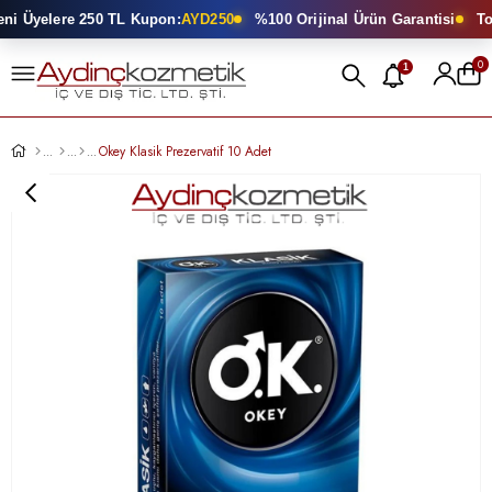
i Üyelere 250 TL Kupon:
AYD250
%100 Orijinal Ürün Garantisi
Topt
0
1
Okey Klasik Prezervatif 10 Adet