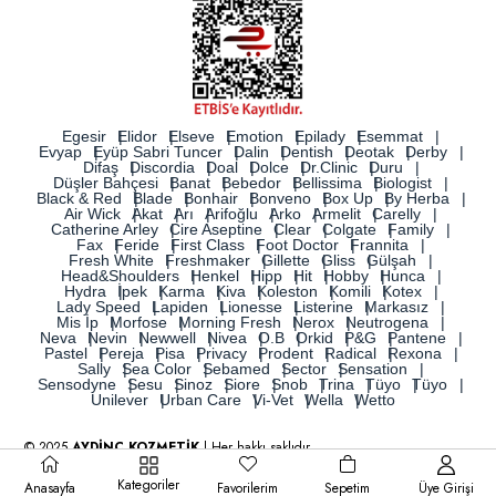
Egesir
Elidor
Elseve
Emotion
Epilady
Esemmat
Evyap
Eyüp Sabri Tuncer
Dalin
Dentish
Deotak
Derby
Difaş
Discordia
Doal
Dolce
Dr.Clinic
Duru
Düşler Bahçesi
Banat
Bebedor
Bellissima
Biologist
Black & Red
Blade
Bonhair
Bonveno
Box Up
By Herba
Air Wick
Akat
Arı
Arifoğlu
Arko
Armelit
Carelly
Catherine Arley
Cire Aseptine
Clear
Colgate
Family
Fax
Feride
First Class
Foot Doctor
Frannita
Fresh White
Freshmaker
Gillette
Gliss
Gülşah
Head&Shoulders
Henkel
Hipp
Hit
Hobby
Hunca
Hydra
İpek
Karma
Kiva
Koleston
Komili
Kotex
Lady Speed
Lapiden
Lionesse
Listerine
Markasız
Mis İp
Morfose
Morning Fresh
Nerox
Neutrogena
Neva
Nevin
Newwell
Nivea
O.B
Orkid
P&G
Pantene
Pastel
Pereja
Pisa
Privacy
Prodent
Radical
Rexona
Sally
Sea Color
Sebamed
Sector
Sensation
Sensodyne
Sesu
Sinoz
Siore
Snob
Trina
Tüyo
Tüyo
Unilever
Urban Care
Vi-Vet
Wella
Wetto
© 2025
AYDİNÇ KOZMETİK
| Her hakkı saklıdır.
Kategoriler
Anasayfa
Favorilerim
Sepetim
Üye Girişi