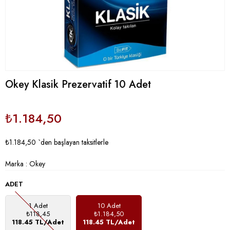
Okey Klasik Prezervatif 10 Adet
₺1.184,50
₺1.184,50
`den başlayan taksitlerle
Marka
:
Okey
ADET
1 Adet
10 Adet
₺118,45
₺1.184,50
118.45 TL/Adet
118.45 TL/Adet