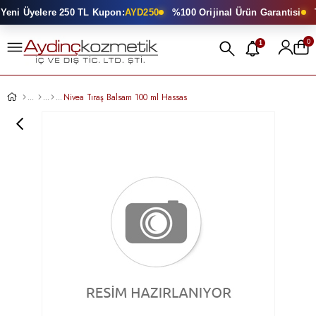
eni Üyelere 250 TL Kupon:
AYD250
%100 Orijinal Ürün Garantisi
T
0
1
Nivea Tıraş Balsam 100 ml Hassas