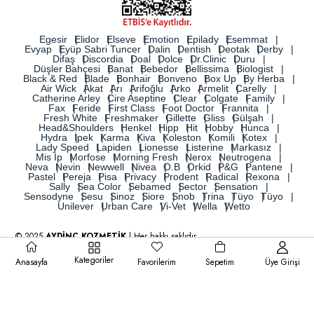
Egesir
Elidor
Elseve
Emotion
Epilady
Esemmat
Evyap
Eyüp Sabri Tuncer
Dalin
Dentish
Deotak
Derby
Difaş
Discordia
Doal
Dolce
Dr.Clinic
Duru
Düşler Bahçesi
Banat
Bebedor
Bellissima
Biologist
Black & Red
Blade
Bonhair
Bonveno
Box Up
By Herba
Air Wick
Akat
Arı
Arifoğlu
Arko
Armelit
Carelly
Catherine Arley
Cire Aseptine
Clear
Colgate
Family
Fax
Feride
First Class
Foot Doctor
Frannita
Fresh White
Freshmaker
Gillette
Gliss
Gülşah
Head&Shoulders
Henkel
Hipp
Hit
Hobby
Hunca
Hydra
İpek
Karma
Kiva
Koleston
Komili
Kotex
Lady Speed
Lapiden
Lionesse
Listerine
Markasız
Mis İp
Morfose
Morning Fresh
Nerox
Neutrogena
Neva
Nevin
Newwell
Nivea
O.B
Orkid
P&G
Pantene
Pastel
Pereja
Pisa
Privacy
Prodent
Radical
Rexona
Sally
Sea Color
Sebamed
Sector
Sensation
Sensodyne
Sesu
Sinoz
Siore
Snob
Trina
Tüyo
Tüyo
Unilever
Urban Care
Vi-Vet
Wella
Wetto
© 2025
AYDİNÇ KOZMETİK
| Her hakkı saklıdır.
Kategoriler
Anasayfa
Favorilerim
Sepetim
Üye Girişi