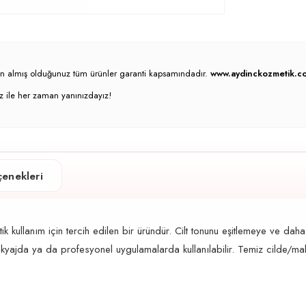
atın almış olduğunuz tüm ürünler garanti kapsamındadır.
www.aydinckozmetik.co
z ile her zaman yanınızdayız!
enekleri
 kullanım için tercih edilen bir üründür. Cilt tonunu eşitlemeye ve d
akyajda ya da profesyonel uygulamalarda kullanılabilir. Temiz cilde/m