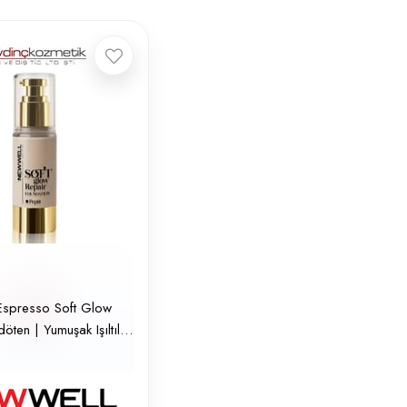
Espresso Soft Glow
öten | Yumuşak Işıltılı
ndöten No: 30 ml