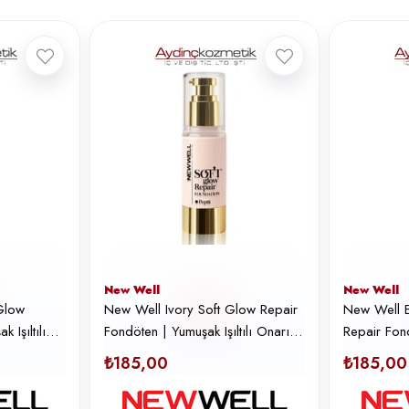
New Well
New Well
Glow
New Well Ivory Soft Glow Repair
New Well 
 Işıltılı
Fondöten | Yumuşak Işıltılı Onarıcı
Repair Fond
 30 ml
Fondöten No: 30 ml
Onarıcı Fo
₺185,00
₺185,00