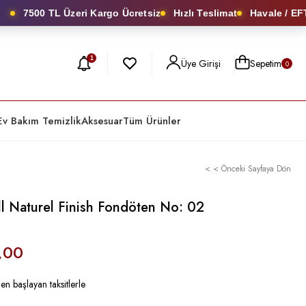
7500 TL Üzeri Kargo Ücretsiz
Hızlı Teslimat
Havale / EFT’d
1
Üye Girişi
Sepetim
0
Ev Bakım Temizlik
Aksesuar
Tüm Ürünler
< < Önceki Sayfaya Dön
 Naturel Finish Fondöten No: 02
,00
en başlayan taksitlerle