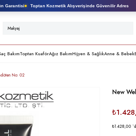
Garantisi
Toptan Kozmetik Alışverişinde Güvenilir Adres
Saç Bakım
Toptan Kuaför
Ağız Bakım
Hijyen & Sağlık
Anne & Bebek
ndöten No: 02
New Well
₺1.428
₺1.428,00
`d