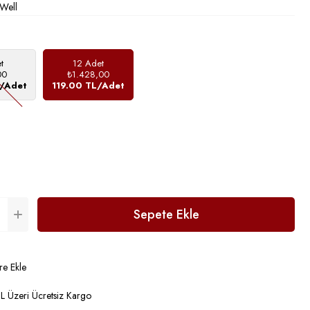
Well
t
12 Adet
00
₺1.428,00
L/Adet
119.00 TL/Adet
re Ekle
 Üzeri Ücretsiz Kargo