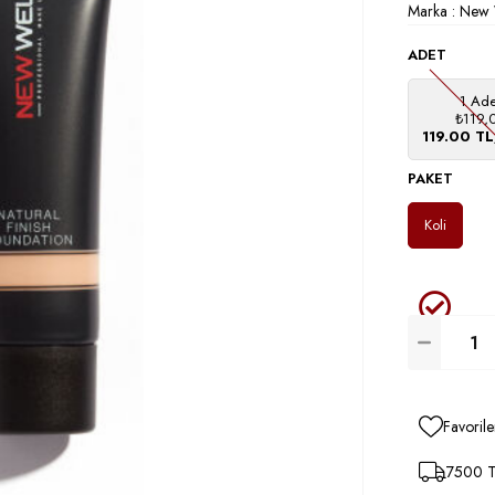
Marka
:
New 
ADET
1 Ade
₺119,
119.00 T
PAKET
Koli
Favorile
7500 TL