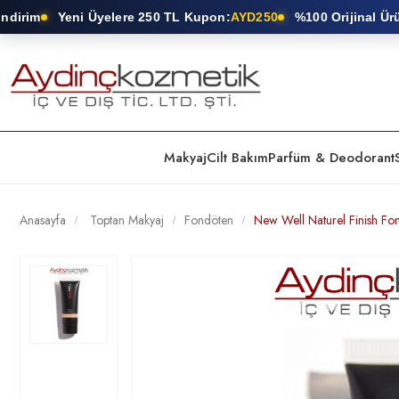
irim
Yeni Üyelere 250 TL Kupon:
AYD250
%100 Orijinal Ürün 
Makyaj
Cilt Bakım
Parfüm & Deodorant
Anasayfa
Toptan Makyaj
Fondöten
New Well Naturel Finish Fo