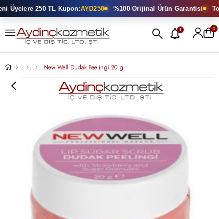
i Üyelere 250 TL Kupon:
AYD250
%100 Orijinal Ürün Garantisi
Topt
0
1
New Well Dudak Peelingi 20 g
›