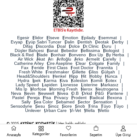
Egesir
Elidor
Elseve
Emotion
Epilady
Esemmat
Evyap
Eyüp Sabri Tuncer
Dalin
Dentish
Deotak
Derby
Difaş
Discordia
Doal
Dolce
Dr.Clinic
Duru
Düşler Bahçesi
Banat
Bebedor
Bellissima
Biologist
Black & Red
Blade
Bonhair
Bonveno
Box Up
By Herba
Air Wick
Akat
Arı
Arifoğlu
Arko
Armelit
Carelly
Catherine Arley
Cire Aseptine
Clear
Colgate
Family
Fax
Feride
First Class
Foot Doctor
Frannita
Fresh White
Freshmaker
Gillette
Gliss
Gülşah
Head&Shoulders
Henkel
Hipp
Hit
Hobby
Hunca
Hydra
İpek
Karma
Kiva
Koleston
Komili
Kotex
Lady Speed
Lapiden
Lionesse
Listerine
Markasız
Mis İp
Morfose
Morning Fresh
Nerox
Neutrogena
Neva
Nevin
Newwell
Nivea
O.B
Orkid
P&G
Pantene
Pastel
Pereja
Pisa
Privacy
Prodent
Radical
Rexona
Sally
Sea Color
Sebamed
Sector
Sensation
Sensodyne
Sesu
Sinoz
Siore
Snob
Trina
Tüyo
Tüyo
Unilever
Urban Care
Vi-Vet
Wella
Wetto
© 2025
AYDİNÇ KOZMETİK
| Her hakkı saklıdır.
Kategoriler
Anasayfa
Favorilerim
Sepetim
Üye Girişi