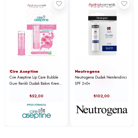
Cire Aseptine
Neutrogena
Cire Aseptine Lip Care Bubble
Neutrogena Dudak Nemlendirici
Gum Renkli Dudak Bakım Kremi
SPF 2+0+
4, 5
₺52,00
₺102,00