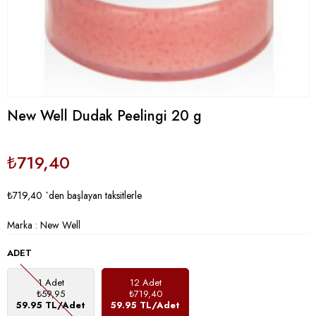
New Well Dudak Peelingi 20 g
₺719,40
₺719,40
`den başlayan taksitlerle
Marka
:
New Well
ADET
1 Adet
12 Adet
₺59,95
₺719,40
59.95 TL/Adet
59.95 TL/Adet