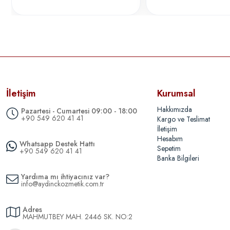
İletişim
Kurumsal
Hakkımızda
Pazartesi - Cumartesi 09:00 - 18:00
+90 549 620 41 41
Kargo ve Teslimat
İletişim
Hesabım
Whatsapp Destek Hattı
Sepetim
+90 549 620 41 41
Banka Bilgileri
Yardıma mı ihtiyacınız var?
info@aydinckozmetik.com.tr
Adres
MAHMUTBEY MAH. 2446 SK. NO:2