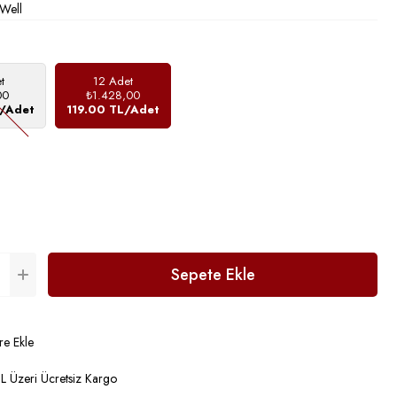
Well
t
12 Adet
00
₺1.428,00
L/Adet
119.00 TL/Adet
re Ekle
 Üzeri Ücretsiz Kargo