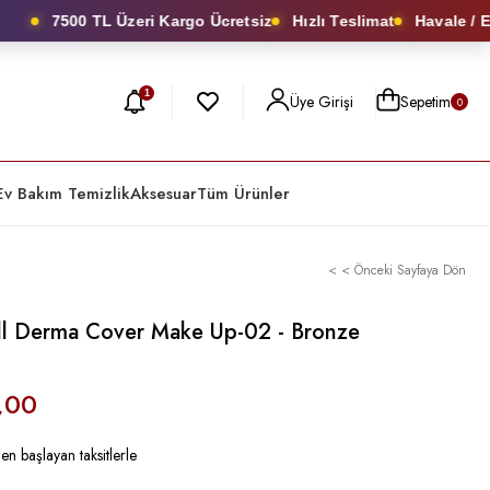
7500 TL Üzeri Kargo Ücretsiz
Hızlı Teslimat
Havale / EFT
1
Üye Girişi
Sepetim
0
Ev Bakım Temizlik
Aksesuar
Tüm Ürünler
< < Önceki Sayfaya Dön
l Derma Cover Make Up-02 - Bronze
,00
en başlayan taksitlerle