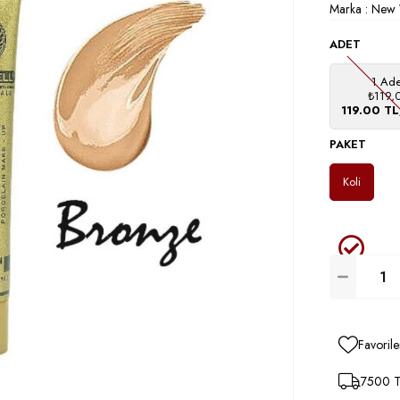
Marka
:
New 
ADET
1 Ade
₺119,
119.00 T
PAKET
Koli
Favorile
7500 TL