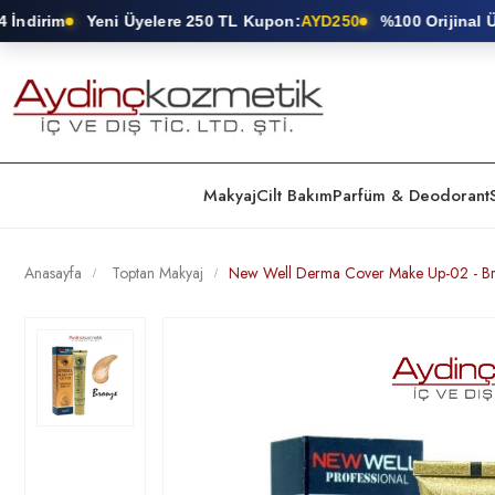
ndirim
Yeni Üyelere 250 TL Kupon:
AYD250
%100 Orijinal Ürü
Makyaj
Cilt Bakım
Parfüm & Deodorant
Anasayfa
Toptan Makyaj
New Well Derma Cover Make Up-02 - B