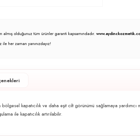
atın almış olduğunuz tüm ürünler garanti kapsamındadır.
www.aydinckozmetik.co
z ile her zaman yanınızdayız!
enekleri
lgesel kapatıcılık ve daha eşit cilt görünümü sağlamaya yardımcı ma
ama ile kapatıcılık artırılabilir.