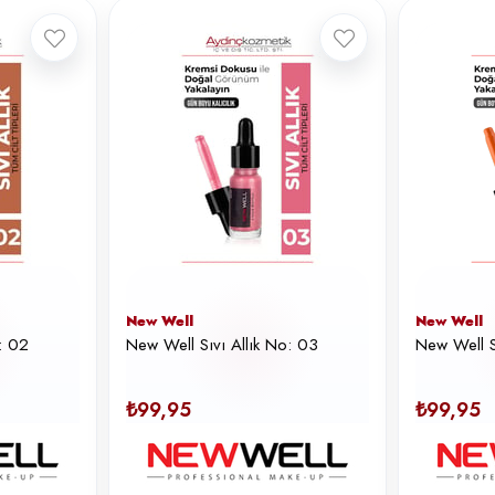
New Well
New Well
: 02
New Well Sıvı Allık No: 03
New Well S
₺99,95
₺99,95