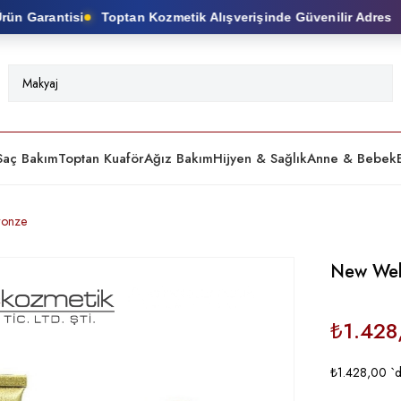
n Garantisi
Toptan Kozmetik Alışverişinde Güvenilir Adres
Saç Bakım
Toptan Kuaför
Ağız Bakım
Hijyen & Sağlık
Anne & Bebek
ronze
New Wel
₺1.428
₺1.428,00
`d