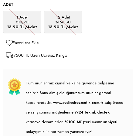
ADET
1 Adet
12 Adet
₺13,90
₺166,80
13.90 TL/Adet
13.90 TL/Adet
Favorilere Ekle
7500 TL Üzeri Ücretsiz Kargo
Tüm ürünlerimiz orjinal ve kalite güvence belgesine
sahiptir. Satın almış olduğunuz tüm ürünler garanti
kapsamındadır.
www.aydinckozmetik.com.tr
satış öncesi
ve satış sonrası müşterilerine
7/24 teknik destek
vermeye devam eder.
%100 Müşteri memnunniyeti
anlayışımız ile her zaman yanınızdayız!