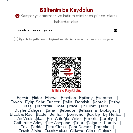
Bültenimize Kaydolun
Kampanyalarımızdan ve indirimlerimizden güncel olarak
haberdar olun.
Üyelik koşullarını
ve
kişisel verilerimin
korunmasını kabul ediyorum.
Egesir
Elidor
Elseve
Emotion
Epilady
Esemmat
Evyap
Eyüp Sabri Tuncer
Dalin
Dentish
Deotak
Derby
Difaş
Discordia
Doal
Dolce
Dr.Clinic
Duru
Düşler Bahçesi
Banat
Bebedor
Bellissima
Biologist
Black & Red
Blade
Bonhair
Bonveno
Box Up
By Herba
Air Wick
Akat
Arı
Arifoğlu
Arko
Armelit
Carelly
Catherine Arley
Cire Aseptine
Clear
Colgate
Family
Fax
Feride
First Class
Foot Doctor
Frannita
Fresh White
Freshmaker
Gillette
Gliss
Gülşah