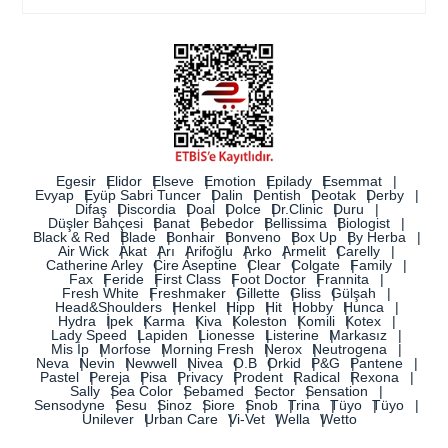
Egesir
Elidor
Elseve
Emotion
Epilady
Esemmat
Evyap
Eyüp Sabri Tuncer
Dalin
Dentish
Deotak
Derby
Difaş
Discordia
Doal
Dolce
Dr.Clinic
Duru
Düşler Bahçesi
Banat
Bebedor
Bellissima
Biologist
Black & Red
Blade
Bonhair
Bonveno
Box Up
By Herba
Air Wick
Akat
Arı
Arifoğlu
Arko
Armelit
Carelly
Catherine Arley
Cire Aseptine
Clear
Colgate
Family
Fax
Feride
First Class
Foot Doctor
Frannita
Fresh White
Freshmaker
Gillette
Gliss
Gülşah
Head&Shoulders
Henkel
Hipp
Hit
Hobby
Hunca
Hydra
İpek
Karma
Kiva
Koleston
Komili
Kotex
Lady Speed
Lapiden
Lionesse
Listerine
Markasız
Mis İp
Morfose
Morning Fresh
Nerox
Neutrogena
Neva
Nevin
Newwell
Nivea
O.B
Orkid
P&G
Pantene
Pastel
Pereja
Pisa
Privacy
Prodent
Radical
Rexona
Sally
Sea Color
Sebamed
Sector
Sensation
Sensodyne
Sesu
Sinoz
Siore
Snob
Trina
Tüyo
Tüyo
Unilever
Urban Care
Vi-Vet
Wella
Wetto