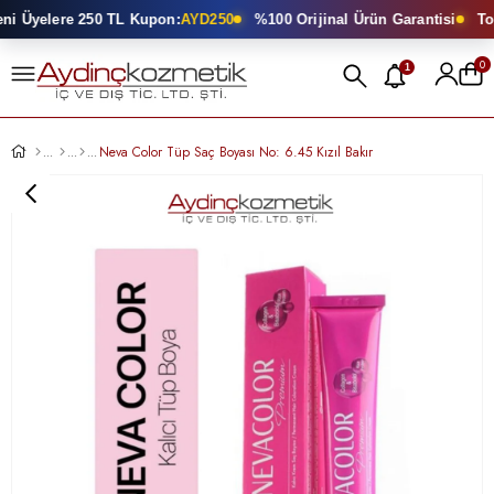
i Üyelere 250 TL Kupon:
AYD250
%100 Orijinal Ürün Garantisi
Topt
0
1
Neva Color Tüp Saç Boyası No: 6.45 Kızıl Bakır