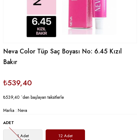
Neva Color Tüp Saç Boyası No: 6.45 Kızıl
Bakır
₺539,40
₺539,40
`den başlayan taksitlerle
Marka
:
Neva
ADET
1 Adet
12 Adet