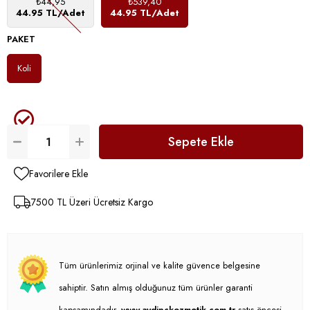
₺44,95
₺539,40
44.95 TL/Adet
44.95 TL/Adet
PAKET
Koli
Favorilere Ekle
7500 TL Üzeri Ücretsiz Kargo
Tüm ürünlerimiz orjinal ve kalite güvence belgesine
sahiptir. Satın almış olduğunuz tüm ürünler garanti
kapsamındadır.
www.aydinckozmetik.com.tr
satış öncesi