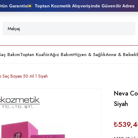
 Garantisi
Toptan Kozmetik Alışverişinde Güvenilir Adres
Saç Bakım
Toptan Kuaför
Ağız Bakım
Hijyen & Sağlık
Anne & Bebek
p Saç Boyası 50 ml 1 Siyah
Neva Col
Siyah
₺539,4