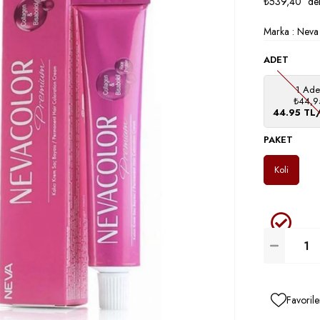
₺539,40
`den
Marka
:
Neva
ADET
1 Ade
₺44,9
44.95 TL
PAKET
Koli
Favorile