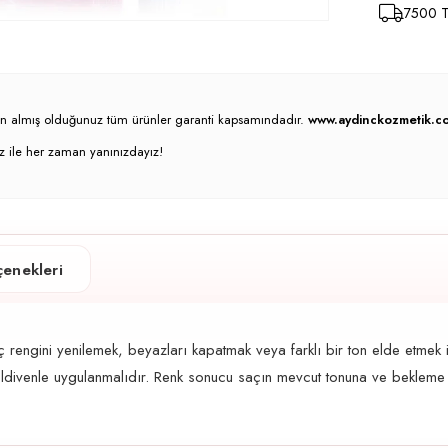
7500 TL
atın almış olduğunuz tüm ürünler garanti kapsamındadır.
www.aydinckozmetik.co
z ile her zaman yanınızdayız!
enekleri
engini yenilemek, beyazları kapatmak veya farklı bir ton elde etmek i
e eldivenle uygulanmalıdır. Renk sonucu saçın mevcut tonuna ve bekleme 