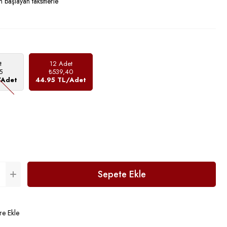
 başlayan taksitlerle
t
12 Adet
5
₺539,40
/Adet
44.95 TL/Adet
re Ekle