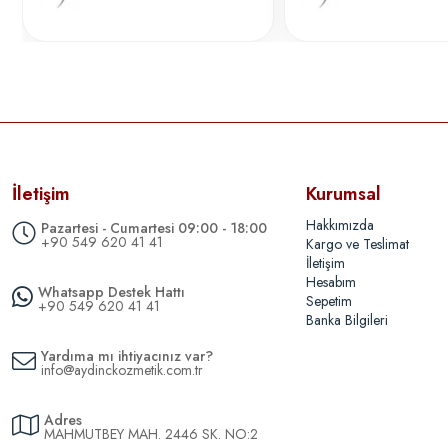
İletişim
Kurumsal
Hakkımızda
Pazartesi - Cumartesi 09:00 - 18:00
+90 549 620 41 41
Kargo ve Teslimat
İletişim
Hesabım
Whatsapp Destek Hattı
Sepetim
+90 549 620 41 41
Banka Bilgileri
Yardıma mı ihtiyacınız var?
info@aydinckozmetik.com.tr
Adres
MAHMUTBEY MAH. 2446 SK. NO:2