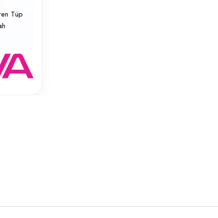
ren Tüp
ah