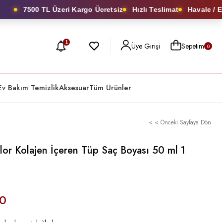
7500 TL Üzeri Kargo Ücretsiz
Hızlı Teslimat
Havale / EFT’
1
Üye Girişi
Sepetim
0
Ev Bakım Temizlik
Aksesuar
Tüm Ürünler
< < Önceki Sayfaya Dön
or Kolajen İçeren Tüp Saç Boyası 50 ml 1
0