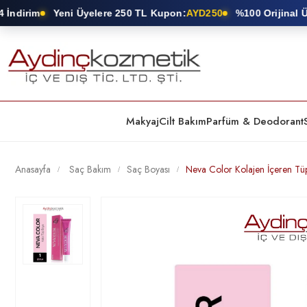
dirim
Yeni Üyelere 250 TL Kupon:
AYD250
%100 Orijinal Ürün
Makyaj
Cilt Bakım
Parfüm & Deodorant
Anasayfa
Saç Bakım
Saç Boyası
Neva Color Kolajen İçeren Tü