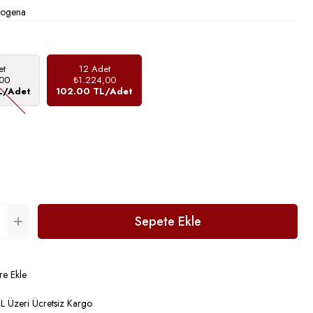
rogena
et
12 Adet
00
₺1.224,00
L/Adet
102.00 TL/Adet
re Ekle
 Üzeri Ücretsiz Kargo