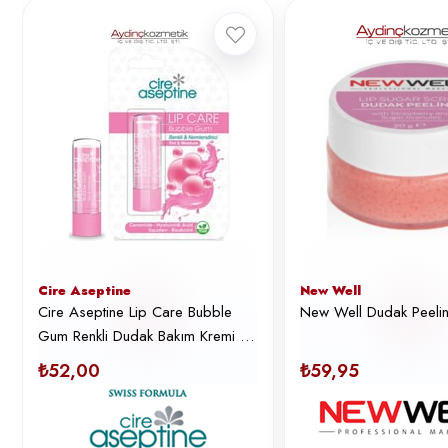
Cire Aseptine
New Well
Cire Aseptine Lip Care Bubble
New Well Dudak Peeli
Gum Renkli Dudak Bakım Kremi 4,
5
₺52,00
₺59,95