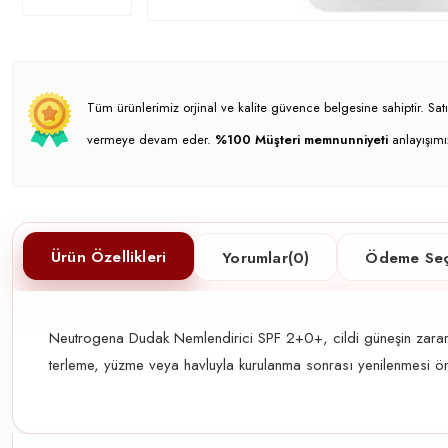
Tüm ürünlerimiz orjinal ve kalite güvence belgesine sahiptir. S
vermeye devam eder.
%100 Müşteri memnunniyeti
anlayışımı
Ürün Özellikleri
Yorumlar
(0)
Ödeme Seç
Neutrogena Dudak Nemlendirici SPF 2+0+, cildi güneşin zararl
terleme, yüzme veya havluyla kurulanma sonrası yenilenmesi öne