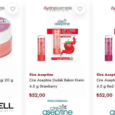
Cire Aseptine
Cire Asept
ngi 20 g
Cire Aseptine Dudak Bakım Kremı
Cire Asept
4.5 g Strawberry
4.5 g Red
₺52,00
₺52,00