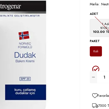
Marka
:
Neut
ADET
1 Ad
₺102,
102.00 T
PAKET
Koli
Favorile
7500 TL