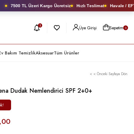
7500 TL Üzeri Kargo Ücretsiz
Hızlı Teslimat
Havale / EFT’d
1
Üye Girişi
Sepetim
0
Ev Bakım Temizlik
Aksesuar
Tüm Ürünler
< < Önceki Sayfaya Dön
ena Dudak Nemlendirici SPF 2+0+
ok!
,00