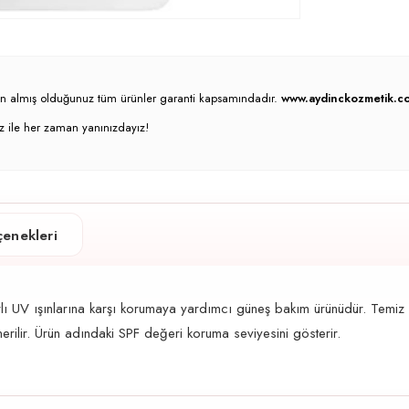
atın almış olduğunuz tüm ürünler garanti kapsamındadır.
www.aydinckozmetik.co
z ile her zaman yanınızdayız!
enekleri
ı UV ışınlarına karşı korumaya yardımcı güneş bakım ürünüdür. Temiz 
rilir. Ürün adındaki SPF değeri koruma seviyesini gösterir.