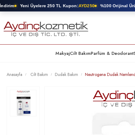
irim
Yeni Üyelere 250 TL Kupon:
AYD250
%100 Orijinal Ürün 
Makyaj
Cilt Bakım
Parfüm & Deodorant
Anasayfa
Cilt Bakım
Dudak Bakım
Neutrogena Dudak Nemlend