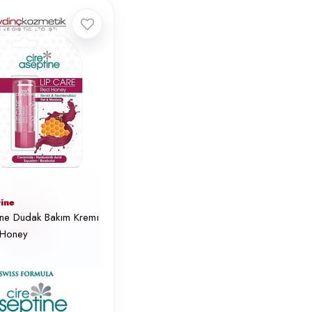
ine
ine Dudak Bakım Kremı
 Honey