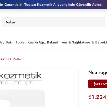
Garantisi
Toptan Kozmetik Alışverişinde Güvenilir Adres
Saç Bakım
Toptan Kuaför
Ağız Bakım
Hijyen & Sağlık
Anne & Bebek
irici SPF 2+0+
Neutrog
Kritik St
₺1.224