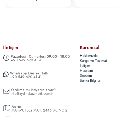
İletişim
Kurumsal
Hakkımızda
Pazartesi - Cumartesi 09:00 - 18:00
+90 549 620 41 41
Kargo ve Teslimat
İletişim
Hesabım
Whatsapp Destek Hattı
Sepetim
+90 549 620 41 41
Banka Bilgileri
Yardıma mı ihtiyacınız var?
info@aydinckozmetik.com.tr
Adres
MAHMUTBEY MAH. 2446 SK. NO:2