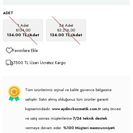
ADET
1 Adet
24 Adet
₺134,00
₺3.216,00
134.00 TL/Adet
134.00 TL/Adet
Favorilere Ekle
7500 TL Üzeri Ücretsiz Kargo
Tüm ürünlerimiz orjinal ve kalite güvence belgesine
sahiptir. Satın almış olduğunuz tüm ürünler garanti
kapsamındadır.
www.aydinckozmetik.com.tr
satış öncesi
ve satış sonrası müşterilerine
7/24 teknik destek
vermeye devam eder.
%100 Müşteri memnunniyeti