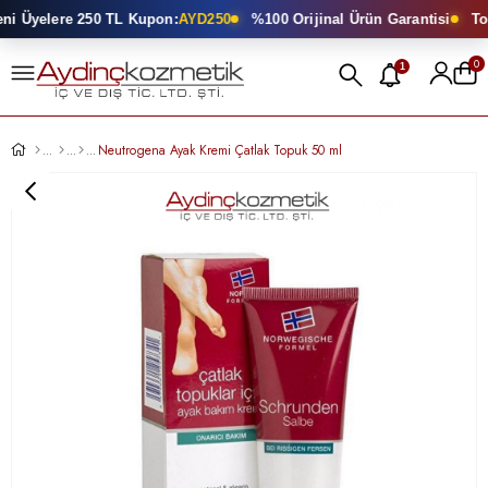
i Üyelere 250 TL Kupon:
AYD250
%100 Orijinal Ürün Garantisi
Topt
0
1
Neutrogena Ayak Kremi Çatlak Topuk 50 ml