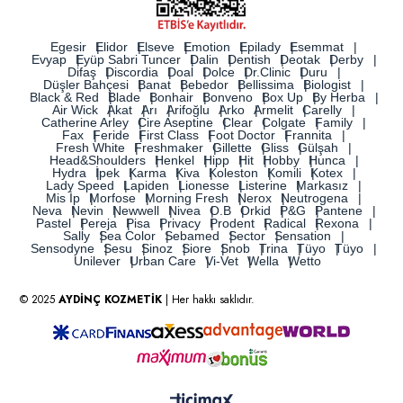
Egesir
Elidor
Elseve
Emotion
Epilady
Esemmat
Evyap
Eyüp Sabri Tuncer
Dalin
Dentish
Deotak
Derby
Difaş
Discordia
Doal
Dolce
Dr.Clinic
Duru
Düşler Bahçesi
Banat
Bebedor
Bellissima
Biologist
Black & Red
Blade
Bonhair
Bonveno
Box Up
By Herba
Air Wick
Akat
Arı
Arifoğlu
Arko
Armelit
Carelly
Catherine Arley
Cire Aseptine
Clear
Colgate
Family
Fax
Feride
First Class
Foot Doctor
Frannita
Fresh White
Freshmaker
Gillette
Gliss
Gülşah
Head&Shoulders
Henkel
Hipp
Hit
Hobby
Hunca
Hydra
İpek
Karma
Kiva
Koleston
Komili
Kotex
Lady Speed
Lapiden
Lionesse
Listerine
Markasız
Mis İp
Morfose
Morning Fresh
Nerox
Neutrogena
Neva
Nevin
Newwell
Nivea
O.B
Orkid
P&G
Pantene
Pastel
Pereja
Pisa
Privacy
Prodent
Radical
Rexona
Sally
Sea Color
Sebamed
Sector
Sensation
Sensodyne
Sesu
Sinoz
Siore
Snob
Trina
Tüyo
Tüyo
Unilever
Urban Care
Vi-Vet
Wella
Wetto
© 2025
AYDİNÇ KOZMETİK
| Her hakkı saklıdır.