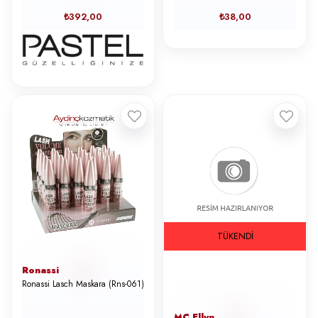
₺392,00
₺38,00
TÜKENDI
Ronassi
Ronassi Lasch Maskara (Rns-061)
MC Ellyn