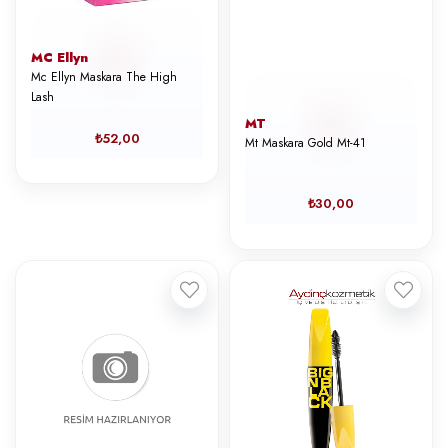
MC Ellyn
Mc Ellyn Maskara The High
Lash
MT
₺52,00
Mt Maskara Gold Mt-41
₺30,00