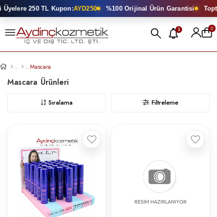
elere 250 TL Kupon:
AYD250
%100 Orijinal Ürün Garantisi
Toptan K
0
1
Mascara
Mascara
Sıralama
Filtreleme