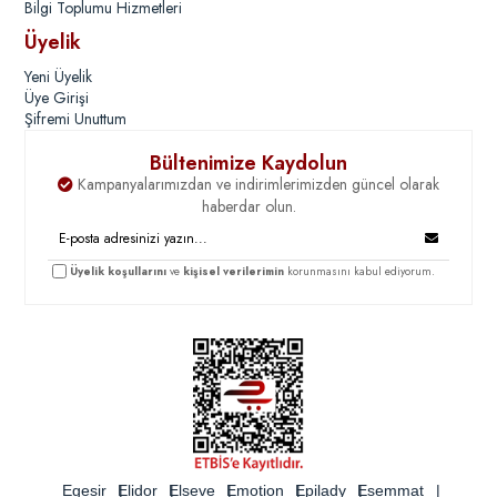
Bilgi Toplumu Hizmetleri
Üyelik
Yeni Üyelik
Üye Girişi
Şifremi Unuttum
Bültenimize Kaydolun
Kampanyalarımızdan ve indirimlerimizden güncel olarak
haberdar olun.
Üyelik koşullarını
ve
kişisel verilerimin
korunmasını kabul ediyorum.
Egesir
Elidor
Elseve
Emotion
Epilady
Esemmat