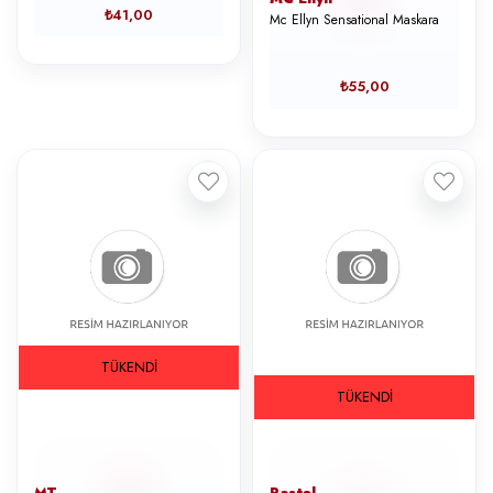
₺41,00
Mc Ellyn Sensational Maskara
₺55,00
TÜKENDI
TÜKENDI
MT
Pastel