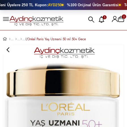
i Üyelere 250 TL Kupon:
AYD250
%100 Orijinal Ürün Garantisi
Top
0
1
L'Oréal Paris Yaş Uzmani 50 ml 50+ Gece