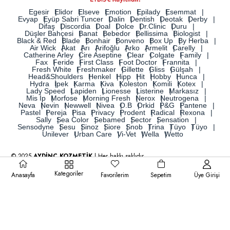
Egesir
Elidor
Elseve
Emotion
Epilady
Esemmat
Evyap
Eyüp Sabri Tuncer
Dalin
Dentish
Deotak
Derby
Difaş
Discordia
Doal
Dolce
Dr.Clinic
Duru
Düşler Bahçesi
Banat
Bebedor
Bellissima
Biologist
Black & Red
Blade
Bonhair
Bonveno
Box Up
By Herba
Air Wick
Akat
Arı
Arifoğlu
Arko
Armelit
Carelly
Catherine Arley
Cire Aseptine
Clear
Colgate
Family
Fax
Feride
First Class
Foot Doctor
Frannita
Fresh White
Freshmaker
Gillette
Gliss
Gülşah
Head&Shoulders
Henkel
Hipp
Hit
Hobby
Hunca
Hydra
İpek
Karma
Kiva
Koleston
Komili
Kotex
Lady Speed
Lapiden
Lionesse
Listerine
Markasız
Mis İp
Morfose
Morning Fresh
Nerox
Neutrogena
Neva
Nevin
Newwell
Nivea
O.B
Orkid
P&G
Pantene
Pastel
Pereja
Pisa
Privacy
Prodent
Radical
Rexona
Sally
Sea Color
Sebamed
Sector
Sensation
Sensodyne
Sesu
Sinoz
Siore
Snob
Trina
Tüyo
Tüyo
Unilever
Urban Care
Vi-Vet
Wella
Wetto
© 2025
AYDİNÇ KOZMETİK
| Her hakkı saklıdır.
Kategoriler
Anasayfa
Favorilerim
Sepetim
Üye Girişi