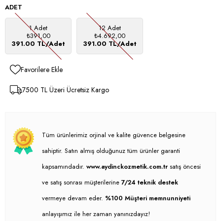
ADET
1 Adet
12 Adet
₺391,00
₺4.692,00
391.00 TL/Adet
391.00 TL/Adet
Favorilere Ekle
7500 TL Üzeri Ücretsiz Kargo
Tüm ürünlerimiz orjinal ve kalite güvence belgesine
sahiptir. Satın almış olduğunuz tüm ürünler garanti
kapsamındadır.
www.aydinckozmetik.com.tr
satış öncesi
ve satış sonrası müşterilerine
7/24 teknik destek
vermeye devam eder.
%100 Müşteri memnunniyeti
anlayışımız ile her zaman yanınızdayız!