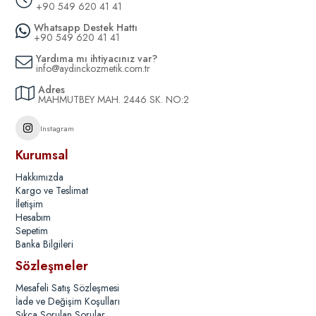
+90 549 620 41 41
Whatsapp Destek Hattı
+90 549 620 41 41
Yardıma mı ihtiyacınız var?
info@aydinckozmetik.com.tr
Adres
MAHMUTBEY MAH. 2446 SK. NO:2
Instagram
Kurumsal
Hakkımızda
Kargo ve Teslimat
İletişim
Hesabım
Sepetim
Banka Bilgileri
Sözleşmeler
Mesafeli Satış Sözleşmesi
İade ve Değişim Koşulları
Sıkça Sorulan Sorular