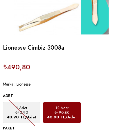
Lionesse Cimbiz 3008a
₺490,80
Marka
:
Lionesse
ADET
1 Adet
12 Adet
₺40,90
₺490,80
40.90 TL/Adet
40.90 TL/Adet
PAKET