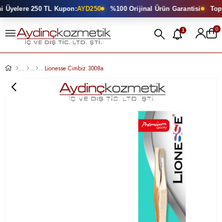
 Üyelere 250 TL Kupon:
AYD250
%100 Orijinal Ürün Garantisi
Topta
0
1
Lionesse Cimbiz 3008a