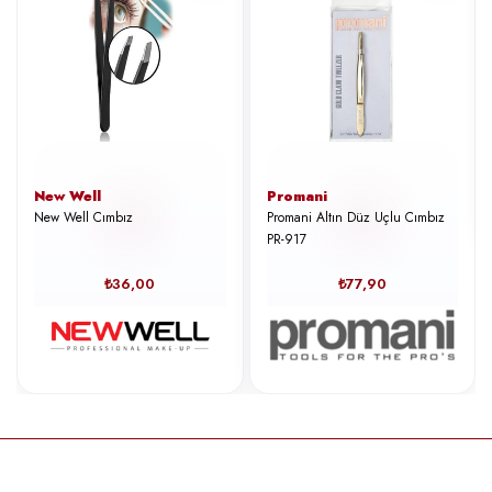
New Well
Promani
New Well Cımbız
Promani Altın Düz Uçlu Cımbız
PR-917
₺36,00
₺77,90