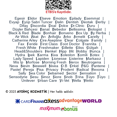
Egesir
Elidor
Elseve
Emotion
Epilady
Esemmat
Evyap
Eyüp Sabri Tuncer
Dalin
Dentish
Deotak
Derby
Difaş
Discordia
Doal
Dolce
Dr.Clinic
Duru
Düşler Bahçesi
Banat
Bebedor
Bellissima
Biologist
Black & Red
Blade
Bonhair
Bonveno
Box Up
By Herba
Air Wick
Akat
Arı
Arifoğlu
Arko
Armelit
Carelly
Catherine Arley
Cire Aseptine
Clear
Colgate
Family
Fax
Feride
First Class
Foot Doctor
Frannita
Fresh White
Freshmaker
Gillette
Gliss
Gülşah
Head&Shoulders
Henkel
Hipp
Hit
Hobby
Hunca
Hydra
İpek
Karma
Kiva
Koleston
Komili
Kotex
Lady Speed
Lapiden
Lionesse
Listerine
Markasız
Mis İp
Morfose
Morning Fresh
Nerox
Neutrogena
Neva
Nevin
Newwell
Nivea
O.B
Orkid
P&G
Pantene
Pastel
Pereja
Pisa
Privacy
Prodent
Radical
Rexona
Sally
Sea Color
Sebamed
Sector
Sensation
Sensodyne
Sesu
Sinoz
Siore
Snob
Trina
Tüyo
Tüyo
Unilever
Urban Care
Vi-Vet
Wella
Wetto
© 2025
AYDİNÇ KOZMETİK
| Her hakkı saklıdır.