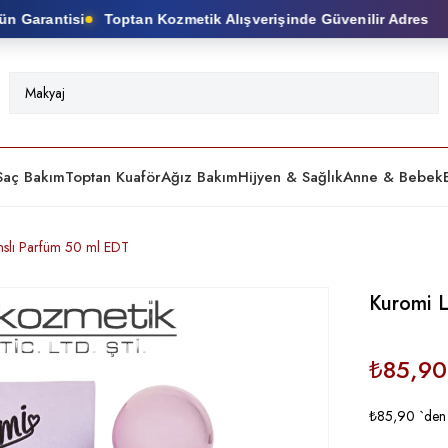
Garantisi
Toptan Kozmetik Alışverişinde Güvenilir Adres
Saç Bakım
Toptan Kuaför
Ağız Bakım
Hijyen & Sağlık
Anne & Bebek
nslı Parfüm 50 ml EDT
Kuromi L
₺85,90
₺85,90
`den 