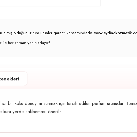
atın almış olduğunuz tüm ürünler garanti kapsamındadır.
www.aydinckozmetik.co
z ile her zaman yanınızdayız!
enekleri
ıcı bir koku deneyimi sunmak için tercih edilen parfüm ürünüdür. Temiz
ve kuru yerde saklanması önerilir.