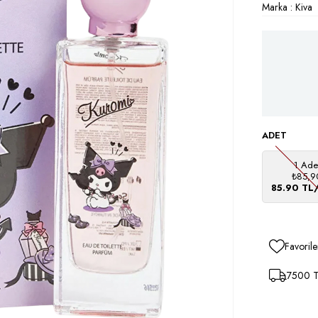
Marka
:
Kiva
ADET
1 Ade
₺85,9
85.90 TL
Favorile
7500 TL