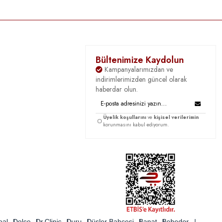
Bültenimize Kaydolun
Kampanyalarımızdan ve
indirimlerimizden güncel olarak
haberdar olun.
Üyelik koşullarını
ve
kişisel verilerimin
korunmasını kabul ediyorum.
oal
Dolce
Dr.Clinic
Duru
Düşler Bahçesi
Banat
Bebedor