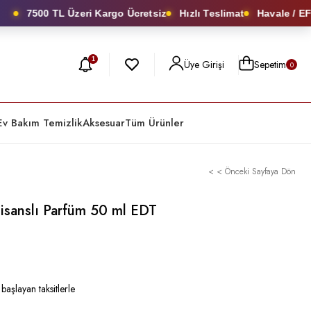
7500 TL Üzeri Kargo Ücretsiz
Hızlı Teslimat
Havale / EFT’d
1
Üye Girişi
Sepetim
0
Ev Bakım Temizlik
Aksesuar
Tüm Ürünler
< < Önceki Sayfaya Dön
isanslı Parfüm 50 ml EDT
başlayan taksitlerle