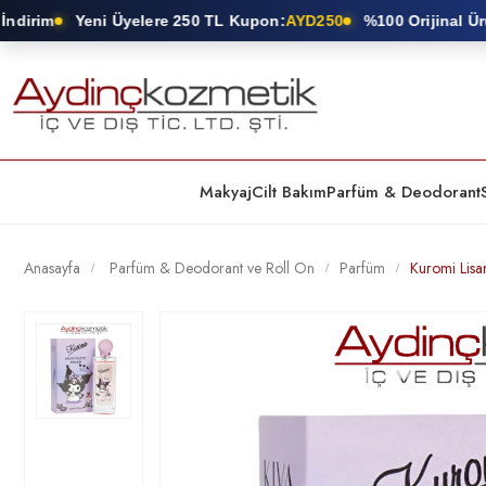
irim
Yeni Üyelere 250 TL Kupon:
AYD250
%100 Orijinal Ürün 
Makyaj
Cilt Bakım
Parfüm & Deodorant
Anasayfa
Parfüm & Deodorant ve Roll On
Parfüm
Kuromi Lisa