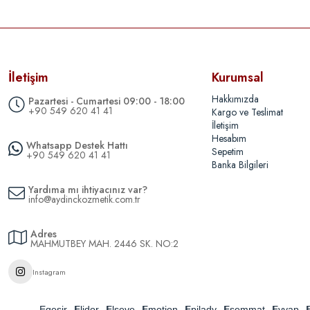
İletişim
Kurumsal
Hakkımızda
Pazartesi - Cumartesi 09:00 - 18:00
+90 549 620 41 41
Kargo ve Teslimat
İletişim
Hesabım
Whatsapp Destek Hattı
Sepetim
+90 549 620 41 41
Banka Bilgileri
Yardıma mı ihtiyacınız var?
info@aydinckozmetik.com.tr
Adres
MAHMUTBEY MAH. 2446 SK. NO:2
Instagram
Egesir
Elidor
Elseve
Emotion
Epilady
Esemmat
Evyap