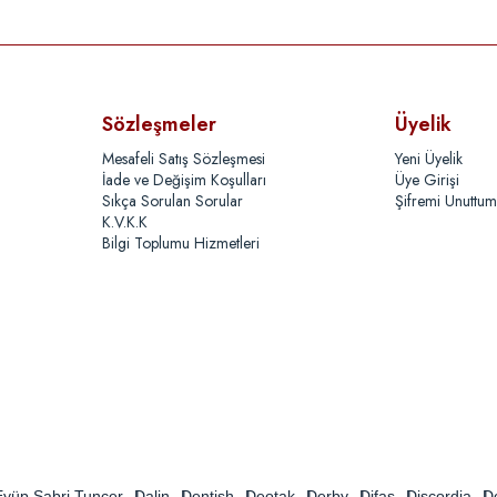
Sözleşmeler
Üyelik
Mesafeli Satış Sözleşmesi
Yeni Üyelik
İade ve Değişim Koşulları
Üye Girişi
Sıkça Sorulan Sorular
Şifremi Unuttum
K.V.K.K
Bilgi Toplumu Hizmetleri
Eyüp Sabri Tuncer
Dalin
Dentish
Deotak
Derby
Difaş
Discordia
D