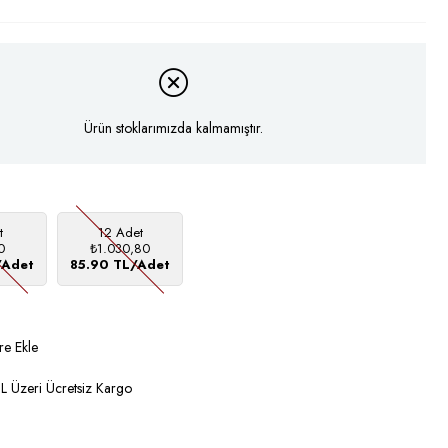
Ürün stoklarımızda kalmamıştır.
t
12 Adet
0
₺1.030,80
/Adet
85.90 TL/Adet
re Ekle
 Üzeri Ücretsiz Kargo