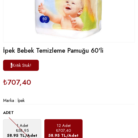
İpek Bebek Temizleme Pamuğu 60'li
Kritik Stok!
₺707,40
Marka
:
İpek
ADET
1 Adet
12 Adet
₺58,95
₺707,40
58.95 TL/Adet
58.95 TL/Adet