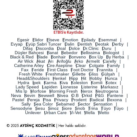
Egesir
Elidor
Elseve
Emotion
Epilady
Esemmat
Evyap
Eyüp Sabri Tuncer
Dalin
Dentish
Deotak
Derby
Difaş
Discordia
Doal
Dolce
Dr.Clinic
Duru
Düşler Bahçesi
Banat
Bebedor
Bellissima
Biologist
Black & Red
Blade
Bonhair
Bonveno
Box Up
By Herba
Air Wick
Akat
Arı
Arifoğlu
Arko
Armelit
Carelly
Catherine Arley
Cire Aseptine
Clear
Colgate
Family
Fax
Feride
First Class
Foot Doctor
Frannita
Fresh White
Freshmaker
Gillette
Gliss
Gülşah
Head&Shoulders
Henkel
Hipp
Hit
Hobby
Hunca
Hydra
İpek
Karma
Kiva
Koleston
Komili
Kotex
Lady Speed
Lapiden
Lionesse
Listerine
Markasız
Mis İp
Morfose
Morning Fresh
Nerox
Neutrogena
Neva
Nevin
Newwell
Nivea
O.B
Orkid
P&G
Pantene
Pastel
Pereja
Pisa
Privacy
Prodent
Radical
Rexona
Sally
Sea Color
Sebamed
Sector
Sensation
Sensodyne
Sesu
Sinoz
Siore
Snob
Trina
Tüyo
Tüyo
Unilever
Urban Care
Vi-Vet
Wella
Wetto
© 2025
AYDİNÇ KOZMETİK
| Her hakkı saklıdır.