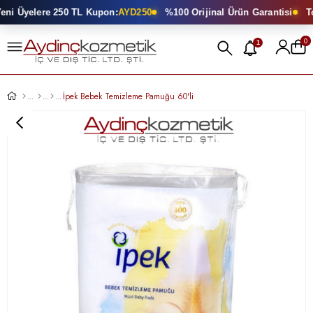
i Üyelere 250 TL Kupon:
AYD250
%100 Orijinal Ürün Garantisi
Top
0
1
İpek Bebek Temizleme Pamuğu 60'li