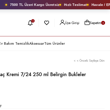
7500 TL Üzeri Kargo Ücretsiz
Hızlı Teslimat
Havale / EFT’
1
Üye Girişi
Sepetim
0
Ev Bakım Temizlik
Aksesuar
Tüm Ürünler
< < Önceki Sayfaya Dön
ç Kremi 7/24 250 ml Belirgin Bukleler
y