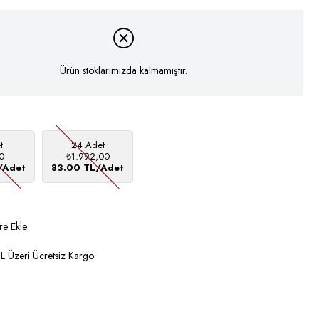
Ürün stoklarımızda kalmamıştır.
t
24 Adet
0
₺1.992,00
/Adet
83.00 TL/Adet
re Ekle
 Üzeri Ücretsiz Kargo