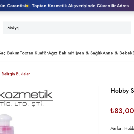
 Garantisi
Toptan Kozmetik Alışverişinde Güvenilir Adres
Saç Bakım
Toptan Kuaför
Ağız Bakım
Hijyen & Sağlık
Anne & Bebek
Belirgin Bukleler
Hobby Sa
₺83,00
Marka
:
Hobb