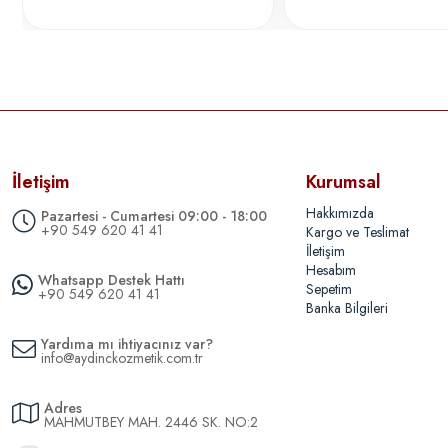
İletişim
Kurumsal
Hakkımızda
Pazartesi - Cumartesi 09:00 - 18:00
+90 549 620 41 41
Kargo ve Teslimat
İletişim
Hesabım
Whatsapp Destek Hattı
Sepetim
+90 549 620 41 41
Banka Bilgileri
Yardıma mı ihtiyacınız var?
info@aydinckozmetik.com.tr
Adres
MAHMUTBEY MAH. 2446 SK. NO:2