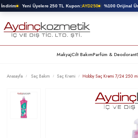
dirim
Yeni Üyelere 250 TL Kupon:
AYD250
%100 Orijinal Ürün
Makyaj
Cilt Bakım
Parfüm & Deodorant
Anasayfa
Saç Bakım
Saç Kremi
Hobby Saç Kremi 7/24 250 ml 