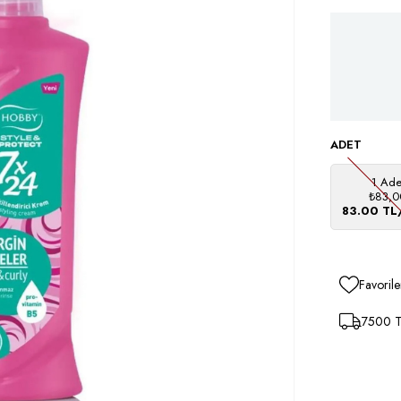
ADET
1 Ade
₺83,0
83.00 TL
Favorile
7500 TL