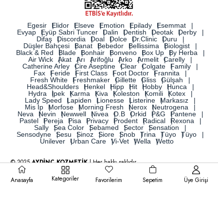
Egesir
Elidor
Elseve
Emotion
Epilady
Esemmat
Evyap
Eyüp Sabri Tuncer
Dalin
Dentish
Deotak
Derby
Difaş
Discordia
Doal
Dolce
Dr.Clinic
Duru
Düşler Bahçesi
Banat
Bebedor
Bellissima
Biologist
Black & Red
Blade
Bonhair
Bonveno
Box Up
By Herba
Air Wick
Akat
Arı
Arifoğlu
Arko
Armelit
Carelly
Catherine Arley
Cire Aseptine
Clear
Colgate
Family
Fax
Feride
First Class
Foot Doctor
Frannita
Fresh White
Freshmaker
Gillette
Gliss
Gülşah
Head&Shoulders
Henkel
Hipp
Hit
Hobby
Hunca
Hydra
İpek
Karma
Kiva
Koleston
Komili
Kotex
Lady Speed
Lapiden
Lionesse
Listerine
Markasız
Mis İp
Morfose
Morning Fresh
Nerox
Neutrogena
Neva
Nevin
Newwell
Nivea
O.B
Orkid
P&G
Pantene
Pastel
Pereja
Pisa
Privacy
Prodent
Radical
Rexona
Sally
Sea Color
Sebamed
Sector
Sensation
Sensodyne
Sesu
Sinoz
Siore
Snob
Trina
Tüyo
Tüyo
Unilever
Urban Care
Vi-Vet
Wella
Wetto
© 2025
AYDİNÇ KOZMETİK
| Her hakkı saklıdır.
Kategoriler
Anasayfa
Favorilerim
Sepetim
Üye Girişi