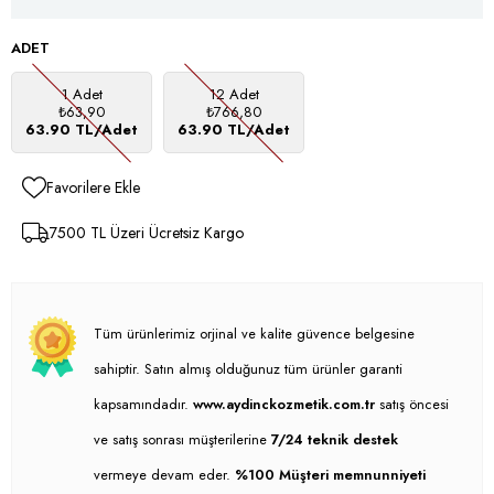
ADET
1 Adet
12 Adet
₺63,90
₺766,80
63.90 TL/Adet
63.90 TL/Adet
Favorilere Ekle
7500 TL Üzeri Ücretsiz Kargo
Tüm ürünlerimiz orjinal ve kalite güvence belgesine
sahiptir. Satın almış olduğunuz tüm ürünler garanti
kapsamındadır.
www.aydinckozmetik.com.tr
satış öncesi
ve satış sonrası müşterilerine
7/24 teknik destek
vermeye devam eder.
%100 Müşteri memnunniyeti