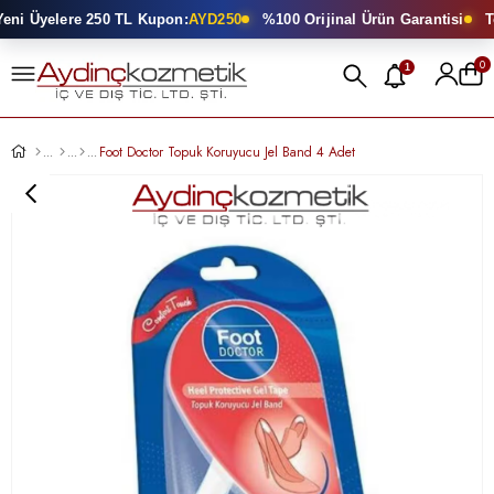
ni Üyelere 250 TL Kupon:
AYD250
%100 Orijinal Ürün Garantisi
Top
0
1
Foot Doctor Topuk Koruyucu Jel Band 4 Adet