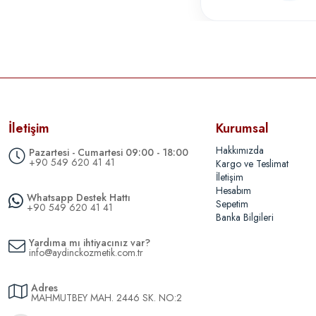
İletişim
Kurumsal
Hakkımızda
Pazartesi - Cumartesi 09:00 - 18:00
+90 549 620 41 41
Kargo ve Teslimat
İletişim
Hesabım
Whatsapp Destek Hattı
Sepetim
+90 549 620 41 41
Banka Bilgileri
Yardıma mı ihtiyacınız var?
info@aydinckozmetik.com.tr
Adres
MAHMUTBEY MAH. 2446 SK. NO:2