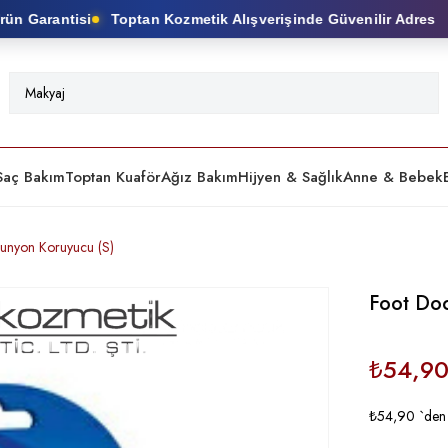
n Garantisi
Toptan Kozmetik Alışverişinde Güvenilir Adres
Saç Bakım
Toptan Kuaför
Ağız Bakım
Hijyen & Sağlık
Anne & Bebek
Bunyon Koruyucu (S)
Foot Doc
₺54,9
₺54,90
`den 