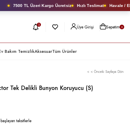
7500 TL Üzeri Kargo Ücretsiz
Hızlı Teslimat
Havale / EFT
1
Üye Girişi
Sepetim
0
Ev Bakım Temizlik
Aksesuar
Tüm Ürünler
< < Önceki Sayfaya Dön
tor Tek Delikli Bunyon Koruyucu (S)
0
başlayan taksitlerle