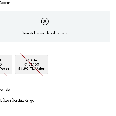
 Doctor
Ürün stoklarımızda kalmamıştır.
t
24 Adet
0
₺1.317,60
/Adet
54.90 TL/Adet
re Ekle
 Üzeri Ücretsiz Kargo