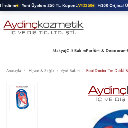
dirim
Yeni Üyelere 250 TL Kupon:
AYD250
%100 Orijinal Ürü
Makyaj
Cilt Bakım
Parfüm & Deodorant
Anasayfa
Hijyen & Sağlık
Ayak Bakım
Foot Doctor Tek Delikli 