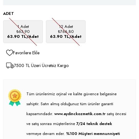
ADET
1 Adet
12 Adet
₺63,90
₺766,80
63.90 TL/Adet
63.90 TL/Adet
Favorilere Ekle
7500 TL Üzeri Ücretsiz Kargo
Tüm ürünlerimiz orjinal ve kalite güvence belgesine
sahiptir. Satın almış olduğunuz tüm ürünler garanti
kapsamındadır.
www.aydinckozmetik.com.tr
satış öncesi
ve satış sonrası müşterilerine
7/24 teknik destek
vermeye devam eder.
%100 Müşteri memnunniyeti