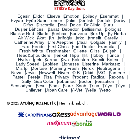
Egesir
Elidor
Elseve
Emotion
Epilady
Esemmat
Evyap
Eyüp Sabri Tuncer
Dalin
Dentish
Deotak
Derby
Difaş
Discordia
Doal
Dolce
Dr.Clinic
Duru
Düşler Bahçesi
Banat
Bebedor
Bellissima
Biologist
Black & Red
Blade
Bonhair
Bonveno
Box Up
By Herba
Air Wick
Akat
Arı
Arifoğlu
Arko
Armelit
Carelly
Catherine Arley
Cire Aseptine
Clear
Colgate
Family
Fax
Feride
First Class
Foot Doctor
Frannita
Fresh White
Freshmaker
Gillette
Gliss
Gülşah
Head&Shoulders
Henkel
Hipp
Hit
Hobby
Hunca
Hydra
İpek
Karma
Kiva
Koleston
Komili
Kotex
Lady Speed
Lapiden
Lionesse
Listerine
Markasız
Mis İp
Morfose
Morning Fresh
Nerox
Neutrogena
Neva
Nevin
Newwell
Nivea
O.B
Orkid
P&G
Pantene
Pastel
Pereja
Pisa
Privacy
Prodent
Radical
Rexona
Sally
Sea Color
Sebamed
Sector
Sensation
Sensodyne
Sesu
Sinoz
Siore
Snob
Trina
Tüyo
Tüyo
Unilever
Urban Care
Vi-Vet
Wella
Wetto
© 2025
AYDİNÇ KOZMETİK
| Her hakkı saklıdır.