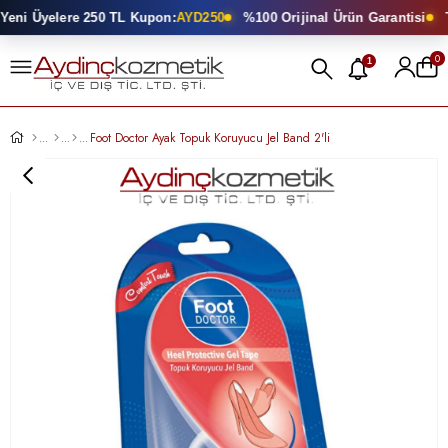
eni Üyelere 250 TL Kupon:
AYD250
%100 Orijinal Ürün Garantisi
To
0
1
Foot Doctor Ayak Topuk Koruyucu Jel Band 2'li