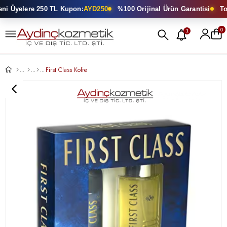
i Üyelere 250 TL Kupon:
AYD250
%100 Orijinal Ürün Garantisi
Top
0
1
First Class Kofre