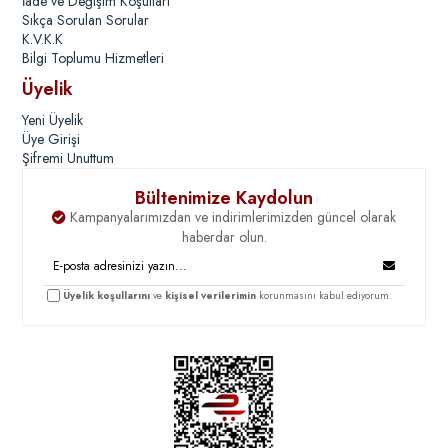
İade ve Değişim Koşulları
Sıkça Sorulan Sorular
K.V.K.K
Bilgi Toplumu Hizmetleri
Üyelik
Yeni Üyelik
Üye Girişi
Şifremi Unuttum
Bültenimize Kaydolun
Kampanyalarımızdan ve indirimlerimizden güncel olarak
haberdar olun.
Üyelik koşullarını
ve
kişisel verilerimin
korunmasını kabul ediyorum.