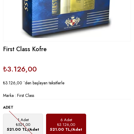
First Class Kofre
₺3.126,00
₺3.126,00
`den başlayan taksitlerle
Marka
:
First Class
ADET
1 Adet
6 Adet
₺521,00
₺3.126,00
521.00 TL/Adet
521.00 TL/Adet