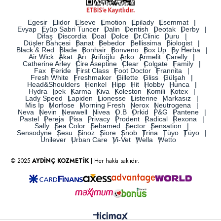
Egesir
Elidor
Elseve
Emotion
Epilady
Esemmat
Evyap
Eyüp Sabri Tuncer
Dalin
Dentish
Deotak
Derby
Difaş
Discordia
Doal
Dolce
Dr.Clinic
Duru
Düşler Bahçesi
Banat
Bebedor
Bellissima
Biologist
Black & Red
Blade
Bonhair
Bonveno
Box Up
By Herba
Air Wick
Akat
Arı
Arifoğlu
Arko
Armelit
Carelly
Catherine Arley
Cire Aseptine
Clear
Colgate
Family
Fax
Feride
First Class
Foot Doctor
Frannita
Fresh White
Freshmaker
Gillette
Gliss
Gülşah
Head&Shoulders
Henkel
Hipp
Hit
Hobby
Hunca
Hydra
İpek
Karma
Kiva
Koleston
Komili
Kotex
Lady Speed
Lapiden
Lionesse
Listerine
Markasız
Mis İp
Morfose
Morning Fresh
Nerox
Neutrogena
Neva
Nevin
Newwell
Nivea
O.B
Orkid
P&G
Pantene
Pastel
Pereja
Pisa
Privacy
Prodent
Radical
Rexona
Sally
Sea Color
Sebamed
Sector
Sensation
Sensodyne
Sesu
Sinoz
Siore
Snob
Trina
Tüyo
Tüyo
Unilever
Urban Care
Vi-Vet
Wella
Wetto
© 2025
AYDİNÇ KOZMETİK
| Her hakkı saklıdır.