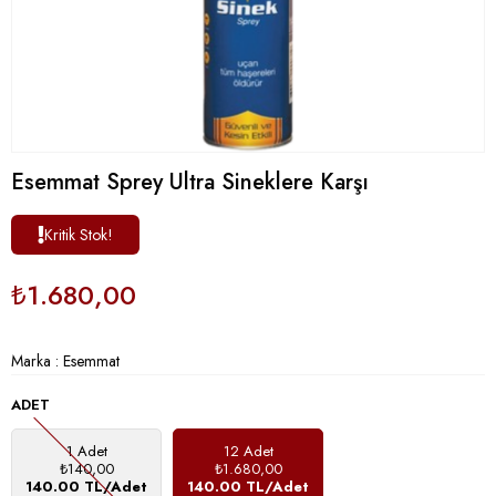
Esemmat Sprey Ultra Sineklere Karşı
Kritik Stok!
₺1.680,00
Marka
:
Esemmat
ADET
1 Adet
12 Adet
₺140,00
₺1.680,00
140.00 TL/Adet
140.00 TL/Adet