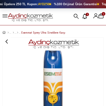
 Üyelere 250 TL Kupon:
AYD250
%100 Orijinal Ürün Garantisi
Topt
0
1
Esemmat Sprey Ultra Sineklere Karşı