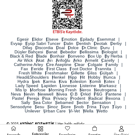
Egesir
Elidor
Elseve
Emotion
Epilady
Esemmat
Evyap
Eyüp Sabri Tuncer
Dalin
Dentish
Deotak
Derby
Difaş
Discordia
Doal
Dolce
Dr.Clinic
Duru
Düşler Bahçesi
Banat
Bebedor
Bellissima
Biologist
Black & Red
Blade
Bonhair
Bonveno
Box Up
By Herba
Air Wick
Akat
Arı
Arifoğlu
Arko
Armelit
Carelly
Catherine Arley
Cire Aseptine
Clear
Colgate
Family
Fax
Feride
First Class
Foot Doctor
Frannita
Fresh White
Freshmaker
Gillette
Gliss
Gülşah
Head&Shoulders
Henkel
Hipp
Hit
Hobby
Hunca
Hydra
İpek
Karma
Kiva
Koleston
Komili
Kotex
Lady Speed
Lapiden
Lionesse
Listerine
Markasız
Mis İp
Morfose
Morning Fresh
Nerox
Neutrogena
Neva
Nevin
Newwell
Nivea
O.B
Orkid
P&G
Pantene
Pastel
Pereja
Pisa
Privacy
Prodent
Radical
Rexona
Sally
Sea Color
Sebamed
Sector
Sensation
Sensodyne
Sesu
Sinoz
Siore
Snob
Trina
Tüyo
Tüyo
Unilever
Urban Care
Vi-Vet
Wella
Wetto
© 2025
AYDİNÇ KOZMETİK
| Her hakkı saklıdır.
Kategoriler