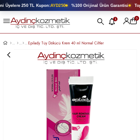
 Üyelere 250 TL Kupon:
AYD250
%100 Orijinal Ürün Garantisi
Topt
0
1
Epilady Tüy Dökücü Krem 40 ml Normal Ciltler