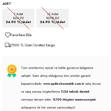
ADET
1 Adet
12 Adet
₺24,90
₺298,80
24.90 TL/Adet
24.90 TL/Adet
Favorilere Ekle
7500 TL Üzeri Ücretsiz Kargo
Tüm ürünlerimiz orjinal ve kalite güvence belgesine
sahiptir. Satın almış olduğunuz tüm ürünler garanti
kapsamındadır.
www.aydinckozmetik.com.tr
satış öncesi
ve satış sonrası müşterilerine
7/24 teknik destek
vermeye devam eder.
%100 Müşteri memnunniyeti
anlayışımız ile her zaman yanınızdayız!