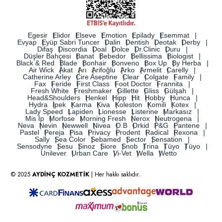
Egesir
Elidor
Elseve
Emotion
Epilady
Esemmat
Evyap
Eyüp Sabri Tuncer
Dalin
Dentish
Deotak
Derby
Difaş
Discordia
Doal
Dolce
Dr.Clinic
Duru
Düşler Bahçesi
Banat
Bebedor
Bellissima
Biologist
Black & Red
Blade
Bonhair
Bonveno
Box Up
By Herba
Air Wick
Akat
Arı
Arifoğlu
Arko
Armelit
Carelly
Catherine Arley
Cire Aseptine
Clear
Colgate
Family
Fax
Feride
First Class
Foot Doctor
Frannita
Fresh White
Freshmaker
Gillette
Gliss
Gülşah
Head&Shoulders
Henkel
Hipp
Hit
Hobby
Hunca
Hydra
İpek
Karma
Kiva
Koleston
Komili
Kotex
Lady Speed
Lapiden
Lionesse
Listerine
Markasız
Mis İp
Morfose
Morning Fresh
Nerox
Neutrogena
Neva
Nevin
Newwell
Nivea
O.B
Orkid
P&G
Pantene
Pastel
Pereja
Pisa
Privacy
Prodent
Radical
Rexona
Sally
Sea Color
Sebamed
Sector
Sensation
Sensodyne
Sesu
Sinoz
Siore
Snob
Trina
Tüyo
Tüyo
Unilever
Urban Care
Vi-Vet
Wella
Wetto
© 2025
AYDİNÇ KOZMETİK
| Her hakkı saklıdır.