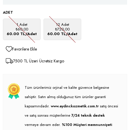
ADET
1 Adet
12 Adet
₺60,00
₺720,00
60.00 TL/Adet
60.00 TL/Adet
Favorilere Ekle
7500 TL Üzeri Ücretsiz Kargo
Tüm ürünlerimiz orjinal ve kalite güvence belgesine
sahiptir. Satın almış olduğunuz tüm ürünler garanti
kapsamındadır.
www.aydinckozmetik.com.tr
satış öncesi
ve satış sonrası müşterilerine
7/24 teknik destek
vermeye devam eder.
%100 Müşteri memnunniyeti