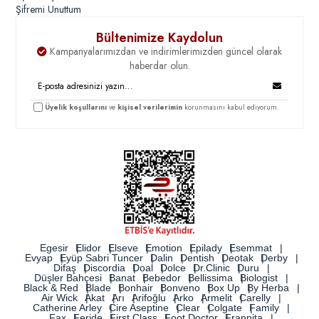
Şifremi Unuttum
Bültenimize Kaydolun
Kampanyalarımızdan ve indirimlerimizden güncel olarak
haberdar olun.
Üyelik koşullarını
ve
kişisel verilerimin
korunmasını kabul ediyorum.
Egesir
Elidor
Elseve
Emotion
Epilady
Esemmat
Evyap
Eyüp Sabri Tuncer
Dalin
Dentish
Deotak
Derby
Difaş
Discordia
Doal
Dolce
Dr.Clinic
Duru
Düşler Bahçesi
Banat
Bebedor
Bellissima
Biologist
Black & Red
Blade
Bonhair
Bonveno
Box Up
By Herba
Air Wick
Akat
Arı
Arifoğlu
Arko
Armelit
Carelly
Catherine Arley
Cire Aseptine
Clear
Colgate
Family
Fax
Feride
First Class
Foot Doctor
Frannita