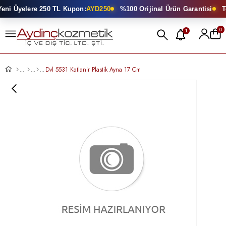
ni Üyelere 250 TL Kupon:
AYD250
%100 Orijinal Ürün Garantisi
To
0
1
Dvl 5531 Katlanir Plastik Ayna 17 Cm