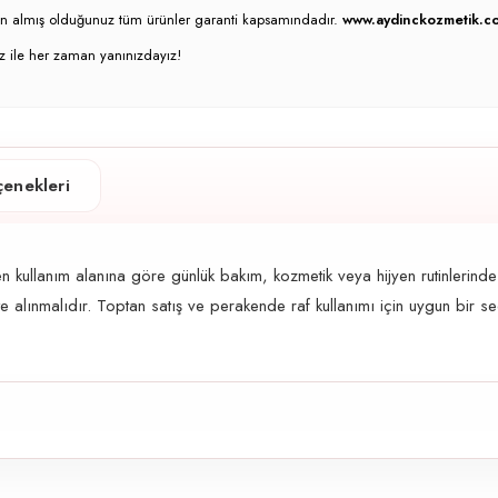
atın almış olduğunuz tüm ürünler garanti kapsamındadır.
www.aydinckozmetik.co
z ile her zaman yanınızdayız!
enekleri
llanım alanına göre günlük bakım, kozmetik veya hijyen rutinlerinde te
te alınmalıdır. Toptan satış ve perakende raf kullanımı için uygun bir se