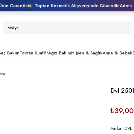
ün Garantisi
Toptan Kozmetik Alışverişinde Güvenilir Adres
Saç Bakım
Toptan Kuaför
Ağız Bakım
Hijyen & Sağlık
Anne & Bebek
oom
Dvl 250
₺39,00
Marka
:
DVL