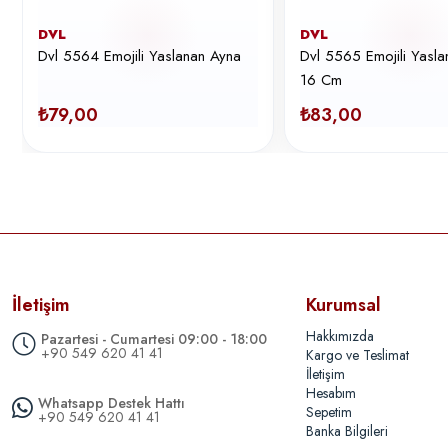
DVL
DVL
Dvl 5564 Emojili Yaslanan Ayna
Dvl 5565 Emojili Yasl
16 Cm
₺79,00
₺83,00
İletişim
Kurumsal
Hakkımızda
Pazartesi - Cumartesi 09:00 - 18:00
+90 549 620 41 41
Kargo ve Teslimat
İletişim
Hesabım
Whatsapp Destek Hattı
Sepetim
+90 549 620 41 41
Banka Bilgileri