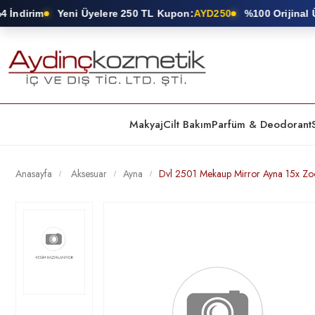
İndirim
Yeni Üyelere 250 TL Kupon:
AYD250
%100 Orijinal Ür
Makyaj
Cilt Bakım
Parfüm & Deodorant
Anasayfa
Aksesuar
Ayna
Dvl 2501 Mekaup Mirror Ayna 15x Z