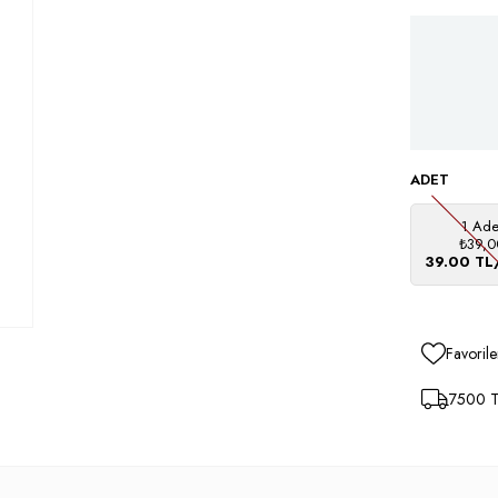
ADET
1 Ade
₺39,0
39.00 TL
Favorile
7500 TL