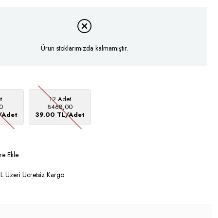
Ürün stoklarımızda kalmamıştır.
t
12 Adet
0
₺468,00
/Adet
39.00 TL/Adet
re Ekle
 Üzeri Ücretsiz Kargo