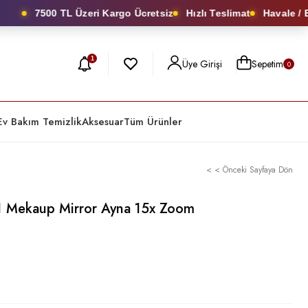
7500 TL Üzeri Kargo Ücretsiz
Hızlı Teslimat
Havale / EF
1
Üye Girişi
Sepetim
0
Ev Bakım Temizlik
Aksesuar
Tüm Ürünler
< < Önceki Sayfaya Dön
1 Mekaup Mirror Ayna 15x Zoom