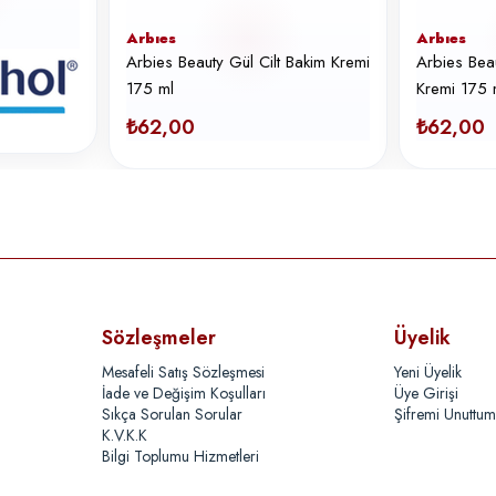
Arbıes
Arbıes
Arbies Beauty Gül Cilt Bakim Kremi
Arbies Bea
175 ml
Kremi 175 
₺62,00
₺62,00
Sözleşmeler
Üyelik
Mesafeli Satış Sözleşmesi
Yeni Üyelik
İade ve Değişim Koşulları
Üye Girişi
Sıkça Sorulan Sorular
Şifremi Unuttum
K.V.K.K
Bilgi Toplumu Hizmetleri