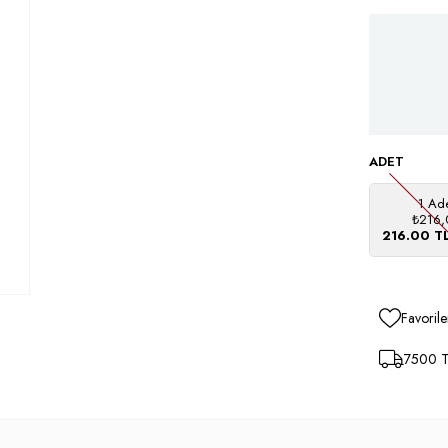
ADET
1 Ad
₺216,
216.00 T
Favorile
7500 TL