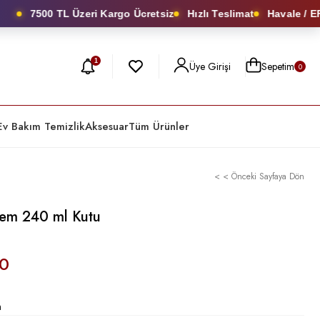
7500 TL Üzeri Kargo Ücretsiz
Hızlı Teslimat
Havale / EFT
1
Üye Girişi
Sepetim
0
Ev Bakım Temizlik
Aksesuar
Tüm Ürünler
< < Önceki Sayfaya Dön
rem 240 ml Kutu
0
n