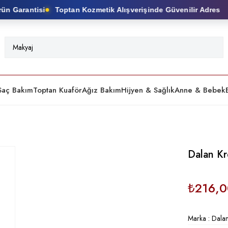
n Garantisi
Toptan Kozmetik Alışverişinde Güvenilir Adres
Saç Bakım
Toptan Kuaför
Ağız Bakım
Hijyen & Sağlık
Anne & Bebek
Dalan K
₺216,0
Marka
:
Dala