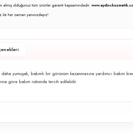
atın almış olduğunuz tüm ürünler garanti kapsamındadır.
www.aydinckozmetik.co
z ile her zaman yanınızdayız!
enekleri
e daha yumuşak, bakımlı bir görünüm kazanmasına yardımcı bakım kremi
nına göre bakım rutininde tercih edilebilir.