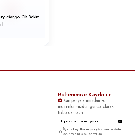
uty Mango Cilt Bakim
ml
Bültenimize Kaydolun
Kampanyalarımızdan ve
indirimlerimizden güncel olarak
haberdar olun.
Üyelik koşullarını
ve
kişisel verilerimin
korunmasını kabul ediyorum.