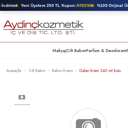
ndirim
Yeni Üyelere 250 TL Kupon:
AYD250
%100 Orijinal Ürü
Makyaj
Cilt Bakım
Parfüm & Deodorant
Anasayfa
Cilt Bakım
Bakım Kremi
Dalan Krem 240 ml Kutu