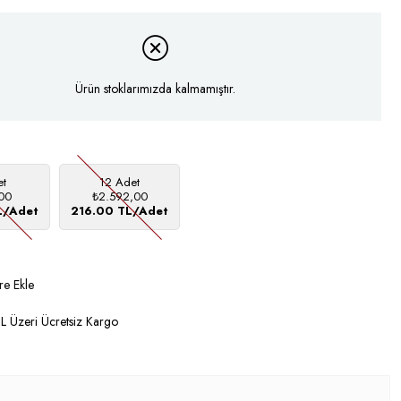
Ürün stoklarımızda kalmamıştır.
et
12 Adet
00
₺2.592,00
L/Adet
216.00 TL/Adet
re Ekle
 Üzeri Ücretsiz Kargo