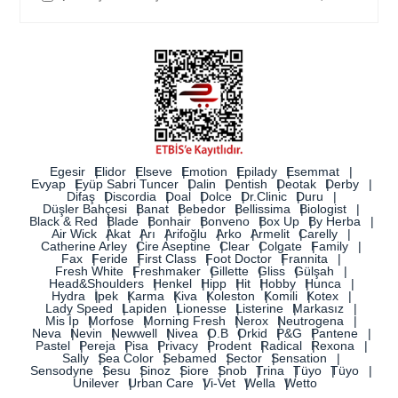
Egesir
Elidor
Elseve
Emotion
Epilady
Esemmat
Evyap
Eyüp Sabri Tuncer
Dalin
Dentish
Deotak
Derby
Difaş
Discordia
Doal
Dolce
Dr.Clinic
Duru
Düşler Bahçesi
Banat
Bebedor
Bellissima
Biologist
Black & Red
Blade
Bonhair
Bonveno
Box Up
By Herba
Air Wick
Akat
Arı
Arifoğlu
Arko
Armelit
Carelly
Catherine Arley
Cire Aseptine
Clear
Colgate
Family
Fax
Feride
First Class
Foot Doctor
Frannita
Fresh White
Freshmaker
Gillette
Gliss
Gülşah
Head&Shoulders
Henkel
Hipp
Hit
Hobby
Hunca
Hydra
İpek
Karma
Kiva
Koleston
Komili
Kotex
Lady Speed
Lapiden
Lionesse
Listerine
Markasız
Mis İp
Morfose
Morning Fresh
Nerox
Neutrogena
Neva
Nevin
Newwell
Nivea
O.B
Orkid
P&G
Pantene
Pastel
Pereja
Pisa
Privacy
Prodent
Radical
Rexona
Sally
Sea Color
Sebamed
Sector
Sensation
Sensodyne
Sesu
Sinoz
Siore
Snob
Trina
Tüyo
Tüyo
Unilever
Urban Care
Vi-Vet
Wella
Wetto