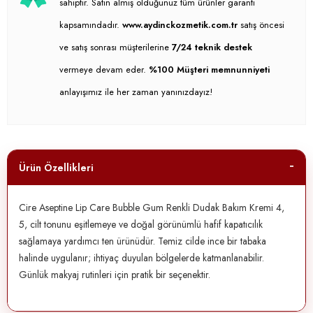
sahiptir. Satın almış olduğunuz tüm ürünler garanti
kapsamındadır.
www.aydinckozmetik.com.tr
satış öncesi
ve satış sonrası müşterilerine
7/24 teknik destek
vermeye devam eder.
%100 Müşteri memnunniyeti
anlayışımız ile her zaman yanınızdayız!
Ürün Özellikleri
Cire Aseptine Lip Care Bubble Gum Renkli Dudak Bakım Kremi 4,
5, cilt tonunu eşitlemeye ve doğal görünümlü hafif kapatıcılık
sağlamaya yardımcı ten ürünüdür. Temiz cilde ince bir tabaka
halinde uygulanır; ihtiyaç duyulan bölgelerde katmanlanabilir.
Günlük makyaj rutinleri için pratik bir seçenektir.