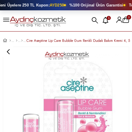
i Üyelere 250 TL Kupon:
AYD250
%100 Orijinal Ürün Garantisi
Top
0
1
Cire Aseptine Lip Care Bubble Gum Renkli Dudak Bakım Kremi 4, 5