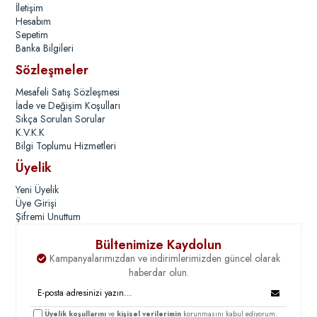
İletişim
Hesabım
Sepetim
Banka Bilgileri
Sözleşmeler
Mesafeli Satış Sözleşmesi
İade ve Değişim Koşulları
Sıkça Sorulan Sorular
K.V.K.K
Bilgi Toplumu Hizmetleri
Üyelik
Yeni Üyelik
Üye Girişi
Şifremi Unuttum
Bültenimize Kaydolun
Kampanyalarımızdan ve indirimlerimizden güncel olarak
haberdar olun.
Üyelik koşullarını
ve
kişisel verilerimin
korunmasını kabul ediyorum.