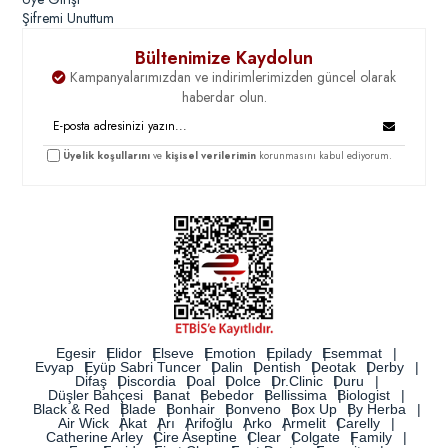
Şifremi Unuttum
Bültenimize Kaydolun
Kampanyalarımızdan ve indirimlerimizden güncel olarak
haberdar olun.
Üyelik koşullarını
ve
kişisel verilerimin
korunmasını kabul ediyorum.
Egesir
Elidor
Elseve
Emotion
Epilady
Esemmat
Evyap
Eyüp Sabri Tuncer
Dalin
Dentish
Deotak
Derby
Difaş
Discordia
Doal
Dolce
Dr.Clinic
Duru
Düşler Bahçesi
Banat
Bebedor
Bellissima
Biologist
Black & Red
Blade
Bonhair
Bonveno
Box Up
By Herba
Air Wick
Akat
Arı
Arifoğlu
Arko
Armelit
Carelly
Catherine Arley
Cire Aseptine
Clear
Colgate
Family