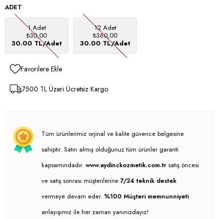
ADET
1 Adet
12 Adet
₺30,00
₺360,00
30.00 TL/Adet
30.00 TL/Adet
Favorilere Ekle
7500 TL Üzeri Ücretsiz Kargo
Tüm ürünlerimiz orjinal ve kalite güvence belgesine
sahiptir. Satın almış olduğunuz tüm ürünler garanti
kapsamındadır.
www.aydinckozmetik.com.tr
satış öncesi
ve satış sonrası müşterilerine
7/24 teknik destek
vermeye devam eder.
%100 Müşteri memnunniyeti
anlayışımız ile her zaman yanınızdayız!