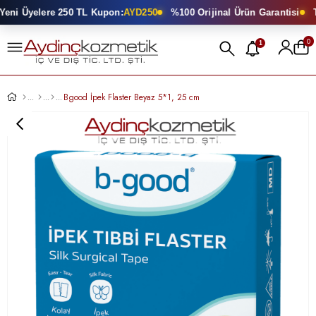
eni Üyelere 250 TL Kupon:
AYD250
%100 Orijinal Ürün Garantisi
To
0
1
Bgood İpek Flaster Beyaz 5*1, 25 cm