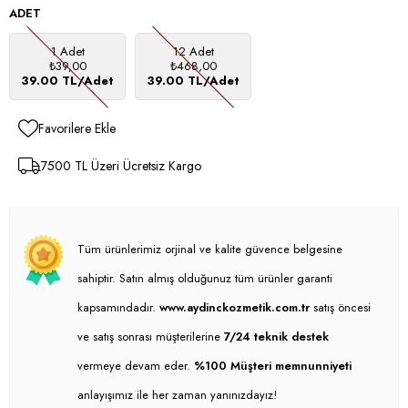
ADET
1 Adet
12 Adet
₺39,00
₺468,00
39.00 TL/Adet
39.00 TL/Adet
Favorilere Ekle
7500 TL Üzeri Ücretsiz Kargo
Tüm ürünlerimiz orjinal ve kalite güvence belgesine
sahiptir. Satın almış olduğunuz tüm ürünler garanti
kapsamındadır.
www.aydinckozmetik.com.tr
satış öncesi
ve satış sonrası müşterilerine
7/24 teknik destek
vermeye devam eder.
%100 Müşteri memnunniyeti
anlayışımız ile her zaman yanınızdayız!