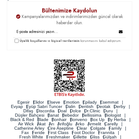
Bültenimize Kaydolun
Kampanyalarımızdan ve indirimlerimizden güncel olarak
haberdar olun.
Üyelik koşullarını
ve
kişisel verilerimin
korunmasını kabul ediyorum.
Egesir
Elidor
Elseve
Emotion
Epilady
Esemmat
Evyap
Eyüp Sabri Tuncer
Dalin
Dentish
Deotak
Derby
Difaş
Discordia
Doal
Dolce
Dr.Clinic
Duru
Düşler Bahçesi
Banat
Bebedor
Bellissima
Biologist
Black & Red
Blade
Bonhair
Bonveno
Box Up
By Herba
Air Wick
Akat
Arı
Arifoğlu
Arko
Armelit
Carelly
Catherine Arley
Cire Aseptine
Clear
Colgate
Family
Fax
Feride
First Class
Foot Doctor
Frannita
Fresh White
Freshmaker
Gillette
Gliss
Gülşah