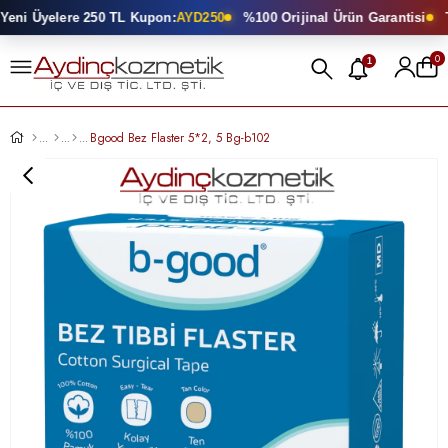
eni Üyelere 250 TL Kupon:
AYD250
%100 Orijinal Ürün Garantisi
To
0
1
Bgood Bez Flaster 5*2, 5 Bg-b102