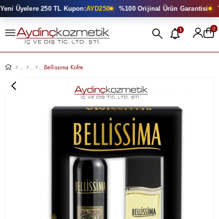
eni Üyelere 250 TL Kupon:
AYD250
%100 Orijinal Ürün Garantisi
To
0
1
Bellissima Kofre