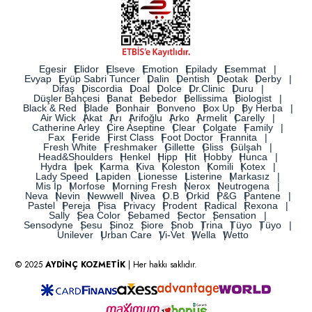
Egesir
Elidor
Elseve
Emotion
Epilady
Esemmat
Evyap
Eyüp Sabri Tuncer
Dalin
Dentish
Deotak
Derby
Difaş
Discordia
Doal
Dolce
Dr.Clinic
Duru
Düşler Bahçesi
Banat
Bebedor
Bellissima
Biologist
Black & Red
Blade
Bonhair
Bonveno
Box Up
By Herba
Air Wick
Akat
Arı
Arifoğlu
Arko
Armelit
Carelly
Catherine Arley
Cire Aseptine
Clear
Colgate
Family
Fax
Feride
First Class
Foot Doctor
Frannita
Fresh White
Freshmaker
Gillette
Gliss
Gülşah
Head&Shoulders
Henkel
Hipp
Hit
Hobby
Hunca
Hydra
İpek
Karma
Kiva
Koleston
Komili
Kotex
Lady Speed
Lapiden
Lionesse
Listerine
Markasız
Mis İp
Morfose
Morning Fresh
Nerox
Neutrogena
Neva
Nevin
Newwell
Nivea
O.B
Orkid
P&G
Pantene
Pastel
Pereja
Pisa
Privacy
Prodent
Radical
Rexona
Sally
Sea Color
Sebamed
Sector
Sensation
Sensodyne
Sesu
Sinoz
Siore
Snob
Trina
Tüyo
Tüyo
Unilever
Urban Care
Vi-Vet
Wella
Wetto
© 2025
AYDİNÇ KOZMETİK
| Her hakkı saklıdır.