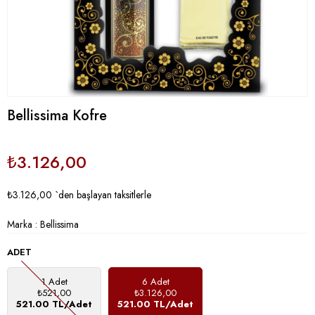
Bellissima Kofre
₺3.126,00
₺3.126,00
`den başlayan taksitlerle
Marka
:
Bellissima
ADET
1 Adet
6 Adet
₺521,00
₺3.126,00
521.00 TL/Adet
521.00 TL/Adet