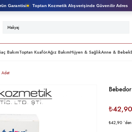
 Garantisi
Toptan Kozmetik Alışverişinde Güvenilir Adres
Saç Bakım
Toptan Kuaför
Ağız Bakım
Hijyen & Sağlık
Anne & Bebek
 Adet
Bebedor
₺42,9
₺42,90
`den 