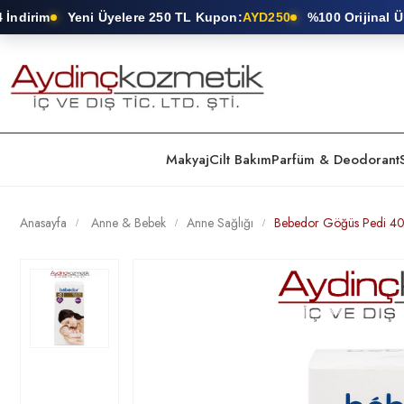
dirim
Yeni Üyelere 250 TL Kupon:
AYD250
%100 Orijinal Ürün
Makyaj
Cilt Bakım
Parfüm & Deodorant
Anasayfa
Anne & Bebek
Anne Sağlığı
Bebedor Göğüs Pedi 40