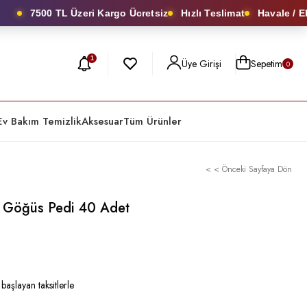
7500 TL Üzeri Kargo Ücretsiz
Hızlı Teslimat
Havale / EFT’
1
Üye Girişi
Sepetim
0
Ev Bakım Temizlik
Aksesuar
Tüm Ürünler
< < Önceki Sayfaya Dön
 Göğüs Pedi 40 Adet
0
başlayan taksitlerle