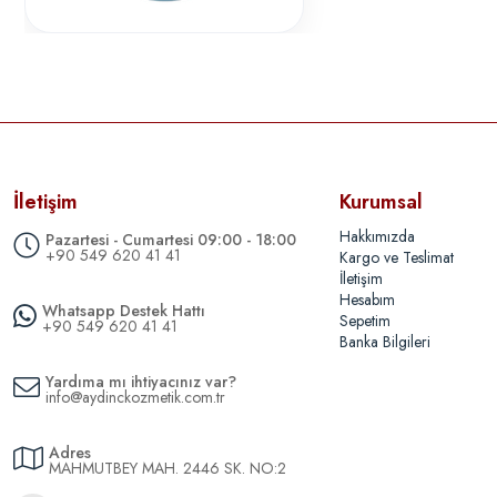
İletişim
Kurumsal
Hakkımızda
Pazartesi - Cumartesi 09:00 - 18:00
+90 549 620 41 41
Kargo ve Teslimat
İletişim
Hesabım
Whatsapp Destek Hattı
Sepetim
+90 549 620 41 41
Banka Bilgileri
Yardıma mı ihtiyacınız var?
info@aydinckozmetik.com.tr
Adres
MAHMUTBEY MAH. 2446 SK. NO:2