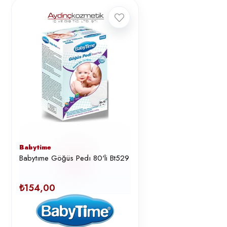
Babytime
Babytıme Göğüs Pedı 80'li Bt529
₺154,00