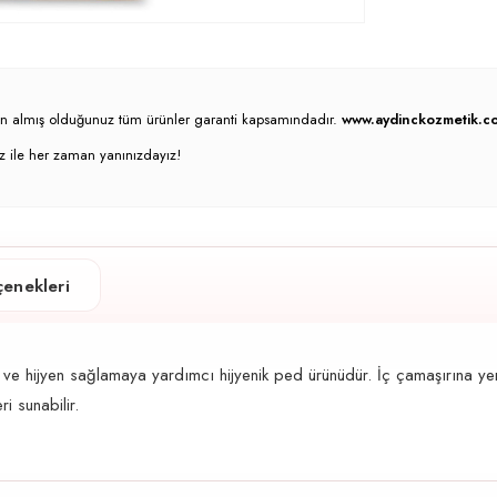
atın almış olduğunuz tüm ürünler garanti kapsamındadır.
www.aydinckozmetik.co
z ile her zaman yanınızdayız!
enekleri
yen sağlamaya yardımcı hijyenik ped ürünüdür. İç çamaşırına yerleştiril
i sunabilir.