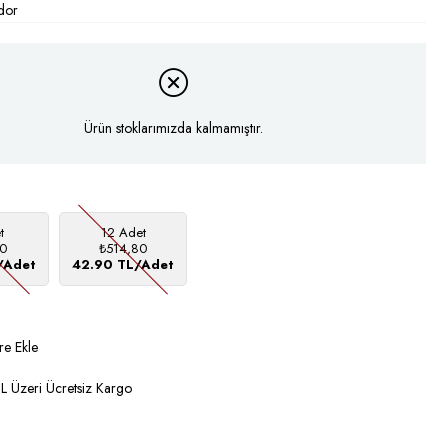
dor
Ürün stoklarımızda kalmamıştır.
t
12 Adet
0
₺514,80
/Adet
42.90 TL/Adet
re Ekle
 Üzeri Ücretsiz Kargo