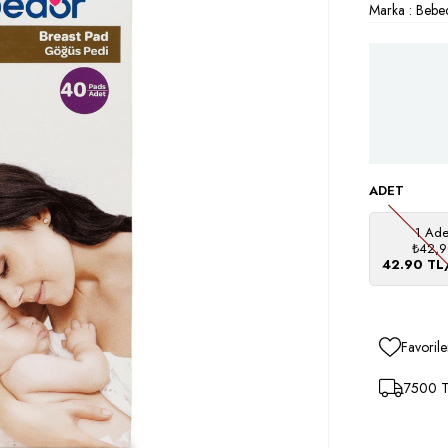
Marka
:
Bebe
ADET
1 Ade
₺42,9
42.90 TL
Favorile
7500 TL