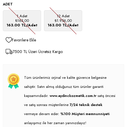
ADET
1 Adet
12 Adet
₺163,00
₺1.956,00
163.00 TL/Adet
163.00 TL/Adet
Favorilere Ekle
7500 TL Üzeri Ücretsiz Kargo
Tüm ürünlerimiz orjinal ve kalite güvence belgesine
sahiptir. Satın almış olduğunuz tüm ürünler garanti
kapsamındadır.
www.aydinckozmetik.com.tr
satış öncesi
ve satış sonrası müşterilerine
7/24 teknik destek
vermeye devam eder.
%100 Müşteri memnunniyeti
anlayışımız ile her zaman yanınızdayız!