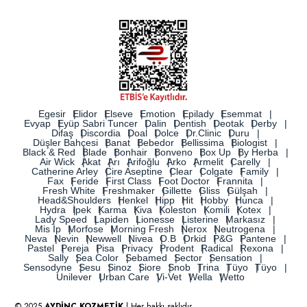
Egesir
Elidor
Elseve
Emotion
Epilady
Esemmat
Evyap
Eyüp Sabri Tuncer
Dalin
Dentish
Deotak
Derby
Difaş
Discordia
Doal
Dolce
Dr.Clinic
Duru
Düşler Bahçesi
Banat
Bebedor
Bellissima
Biologist
Black & Red
Blade
Bonhair
Bonveno
Box Up
By Herba
Air Wick
Akat
Arı
Arifoğlu
Arko
Armelit
Carelly
Catherine Arley
Cire Aseptine
Clear
Colgate
Family
Fax
Feride
First Class
Foot Doctor
Frannita
Fresh White
Freshmaker
Gillette
Gliss
Gülşah
Head&Shoulders
Henkel
Hipp
Hit
Hobby
Hunca
Hydra
İpek
Karma
Kiva
Koleston
Komili
Kotex
Lady Speed
Lapiden
Lionesse
Listerine
Markasız
Mis İp
Morfose
Morning Fresh
Nerox
Neutrogena
Neva
Nevin
Newwell
Nivea
O.B
Orkid
P&G
Pantene
Pastel
Pereja
Pisa
Privacy
Prodent
Radical
Rexona
Sally
Sea Color
Sebamed
Sector
Sensation
Sensodyne
Sesu
Sinoz
Siore
Snob
Trina
Tüyo
Tüyo
Unilever
Urban Care
Vi-Vet
Wella
Wetto
© 2025
AYDİNÇ KOZMETİK
| Her hakkı saklıdır.